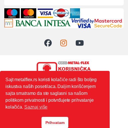
Sajt metalflex.rs koristi kolačiće radi što boljeg
iskustva naših posetilaca. Daljim korišćenjem
0603444235
sajta smatramo da ste saglasni sa našom
politikom privatnosti i potvrđujete prihvatanje
kolačića.
Saznaj više
Prihvatam