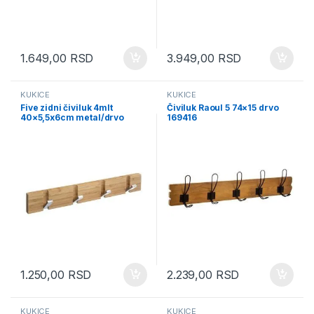
1.649,00
RSD
3.949,00
RSD
KUKICE
KUKICE
Five zidni čiviluk 4mlt
Čiviluk Raoul 5 74×15 drvo
40×5,5x6cm metal/drvo
169416
natural (151577)
1.250,00
RSD
2.239,00
RSD
KUKICE
KUKICE