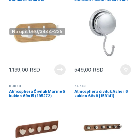
(9062213)
(917099)
Na upit 060/3444-235
1.199,00
RSD
549,00
RSD
KUKICE
KUKICE
Atmosphera Čiviluk Marine 5
Atmosphera čiviluk Asher 6
kukica 69×15 (195272)
kukica 66×9 (158141)