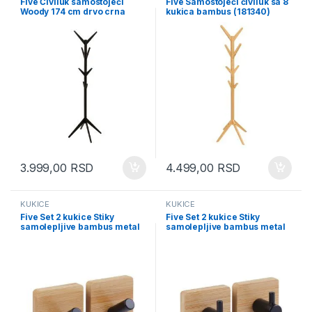
Five Čiviluk samostojeći
Five Samostojeći čiviluk sa 8
Woody 174 cm drvo crna
kukica bambus (181340)
(138940A)
3.999,00
RSD
4.499,00
RSD
KUKICE
KUKICE
Five Set 2 kukice Stiky
Five Set 2 kukice Stiky
samolepljive bambus metal
samolepljive bambus metal
crna (209302)
crna (209304)