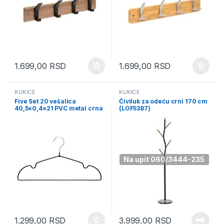
1.699,00
RSD
1.699,00
RSD
KUKICE
KUKICE
Five Set 20 vešalica
Čiviluk za odeću crni 170 cm
40,5×0,4×21 PVC metal crna
(LOF5387)
displej (209361)
Na upit 060/3444-235
1.299,00
RSD
3.999,00
RSD