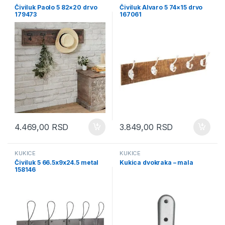
Čiviluk Paolo 5 82×20 drvo
Čiviluk Alvaro 5 74×15 drvo
179473
167061
4.469,00
RSD
3.849,00
RSD
KUKICE
KUKICE
Čiviluk 5 66.5x9x24.5 metal
Kukica dvokraka – mala
158146