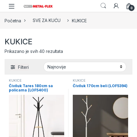
Skip to navigation
Skip to content
0
Početna
SVE ZA KUĆU
KUKICE
KUKICE
Sorted by latest
Prikazano je svih 40 rezultata
Filteri
KUKICE
KUKICE
Čiviluk Tares 180cm sa
Čiviluk 170cm beli (LOF5394)
policama (LOF5400)