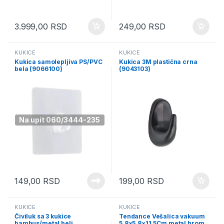
3.999,00
RSD
249,00
RSD
KUKICE
KUKICE
Kukica samolepljiva PS/PVC
Kukica 3M plastična crna
bela (9066100)
(9043103)
Na upit 060/3444-235
149,00
RSD
199,00
RSD
KUKICE
KUKICE
Čiviluk sa 3 kukice
Tendance Vešalica vakuum
bambus/metal beli
5.8×5.8×11.5Cm metal hrom