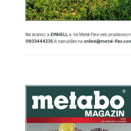
Na stranici
> EINHELL <
na Metal Flex veb prodavnici mo
0603444235
ili nam pišite na
online@metal-flex.co