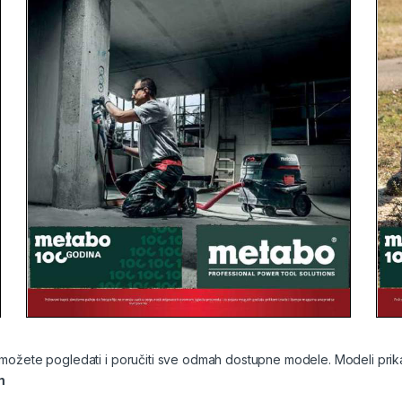
ožete pogledati i poručiti sve odmah dostupne modele. Modeli prikaz
m