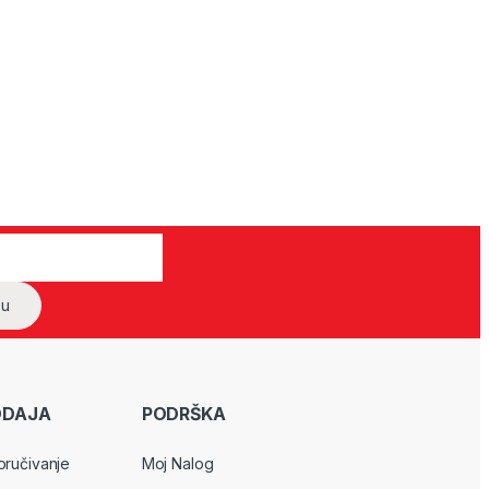
ODAJA
PODRŠKA
oručivanje
Moj Nalog