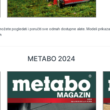
žete pogledati i poručiti sve odmah dostupne alate. Modeli prikazani
m
METABO 2024