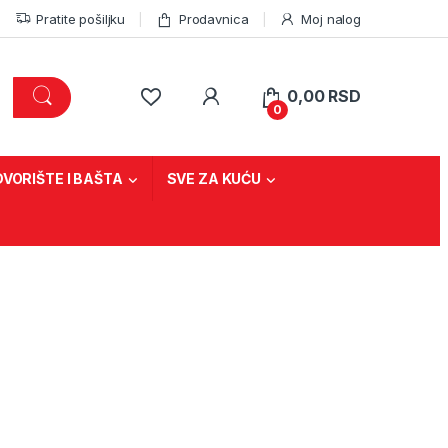
Pratite pošiljku
Prodavnica
Moj nalog
0,00
RSD
0
DVORIŠTE I BAŠTA
SVE ZA KUĆU