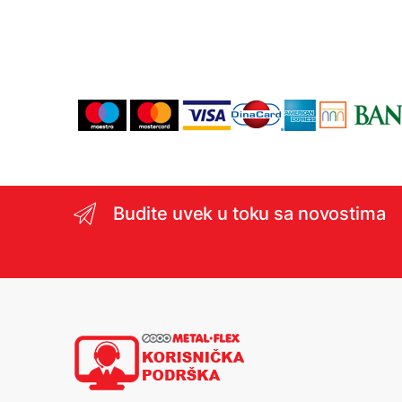
Budite uvek u toku sa novostima