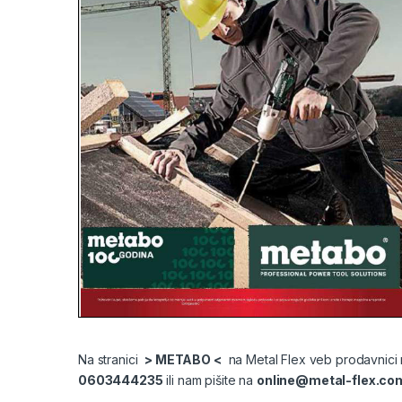
Na stranici
> METABO <
na Metal Flex veb prodavnici m
0603444235
ili nam pišite na
online@metal-flex.co