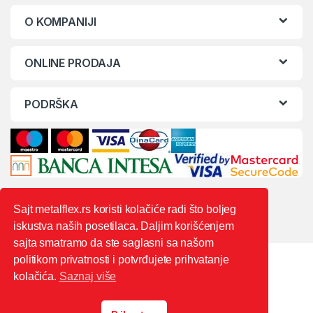
O KOMPANIJI
ONLINE PRODAJA
PODRŠKA
Sajt metalflex.rs koristi kolačiće radi što boljeg
iskustva naših posetilaca. Daljim korišćenjem
sajta smatramo da ste saglasni sa našom
politikom privatnosti i potvrđujete prihvatanje
kolačića.
Saznaj više