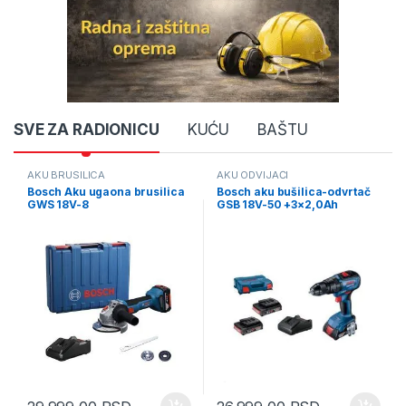
Product Carousel Tabs
SVE ZA RADIONICU
KUĆU
BAŠTU
AKU BRUSILICA
AKU ODVIJAČI
Bosch Aku ugaona brusilica
Bosch aku bušilica-odvrtač
GWS 18V-8
GSB 18V-50 +3×2,0Ah
1×4,0Ah+punjač+kofer
06019H5121
(06019N9021)