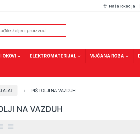
Naša lokacija
or:
I OKOVI
ELEKTROMATERIJAL
VIJČANA ROBA
I ALAT
PIŠTOLJI NA VAZDUH
OLJI NA VAZDUH