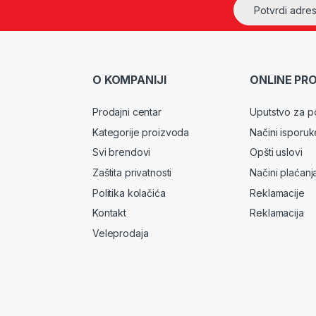
O KOMPANIJI
ONLINE PR
Prodajni centar
Uputstvo za p
Kategorije proizvoda
Načini isporuk
Svi brendovi
Opšti uslovi
Zaštita privatnosti
Načini plaćanj
Politika kolačića
Reklamacije
Kontakt
Reklamacija
Veleprodaja