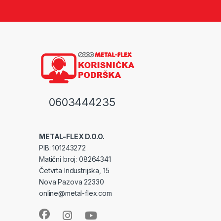
0603444235
METAL-FLEX D.O.O.
PIB: 101243272
Matični broj: 08264341
Četvrta Industrijska, 15
Nova Pazova 22330
online@metal-flex.com