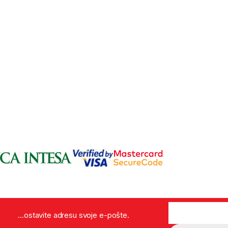
...ostavite adresu svoje e-pošte.