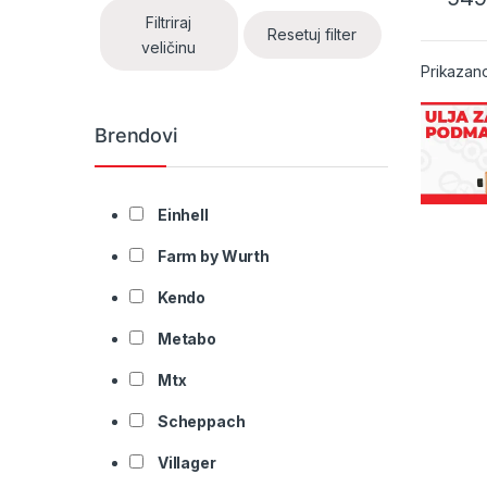
Filtriraj
Resetuj filter
veličinu
Prikazano
Brendovi
Einhell
Farm by Wurth
Kendo
Metabo
Mtx
Scheppach
Villager