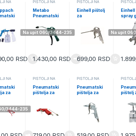
LJI NA
PIŠTOLJI NA
PIŠTOLJI NA
PIŠTOLJ
UH
VAZDUH
VAZDUH
VAZDUH
ppach
Metabo
Einhell pištolj
Einhell
matski
Pneumatski
za
spray 
lj za
pištolj za
izduvavanje
41330
arenje
izduvavanje
(4133102)
6100720
BP 200
Na upit 060/3444-235
Na upit 06
(601581000)
90,00
RSD
1.430,00
RSD
699,00
RSD
1.89
LJI NA
PIŠTOLJI NA
PIŠTOLJI NA
PIŠTOLJ
UH
VAZDUH
VAZDUH
VAZDUH
matski
Pneumatski
Pneumatski
Pneum
lja za
pištolja za
pištolja za
pištolj
vavanje
izduvavanje
izduvavanje
peskir
užena
573329
573309
57326
a 270
060/3444-235
573349
,00
RSD
719,00
RSD
519,00
RSD
1.97