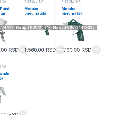
I NA
PIŠTOLJI NA
PIŠTOLJI NA
VAZDUH
VAZDUH
 Paint
Metabo
Metabo
gun
pneumatski
pneumatski
00
pištolj za
pištolj za
izduvavanje
izduvavanje
dugački BP
BP 10
0/3444-235
Na upit 060/3444-235
Na upit 060/3444-235
210
601579000
601580000
9,00
RSD
1.560,00
RSD
1.190,00
RSD
I NA
atski
 za
anje
9
5,00
RSD