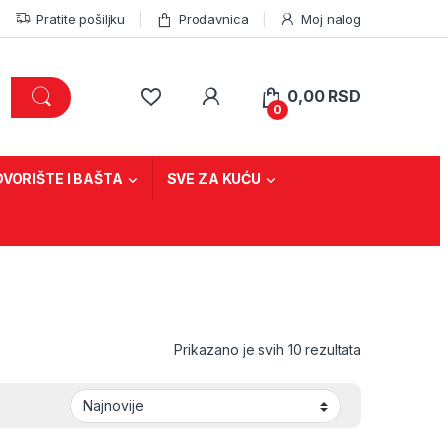
Pratite pošiljku
Prodavnica
Moj nalog
0,00
RSD
0
DVORIŠTE I BAŠTA
SVE ZA KUĆU
Sorted by lat
Prikazano je svih 10 rezultata