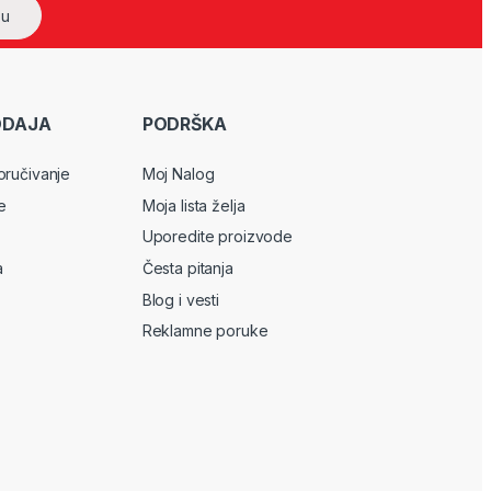
ODAJA
PODRŠKA
oručivanje
Moj Nalog
e
Moja lista želja
Uporedite proizvode
a
Česta pitanja
Blog i vesti
Reklamne poruke