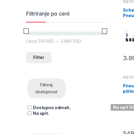
PIŠTO
VAZD
Sche
Filtriranje po ceni
Pneu
pišto
pesk
(790
)
Cena:
510 RSD
—
3.990 RSD
Minimalna cena
Maksimalna cena
3.9
Filter
PIŠTO
VAZD
Filtriraj
Pneu
pišto
dostupnost
izdu
prod
dizn
Na upit 
Dostupno odmah.
mm 
Na upit.
549