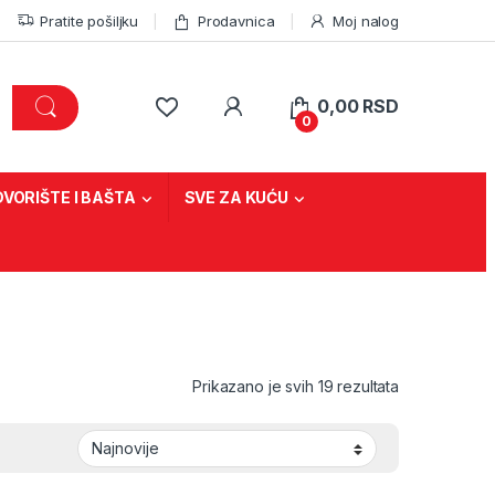
Pratite pošiljku
Prodavnica
Moj nalog
0,00
RSD
0
DVORIŠTE I BAŠTA
SVE ZA KUĆU
Sorted by lat
Prikazano je svih 19 rezultata