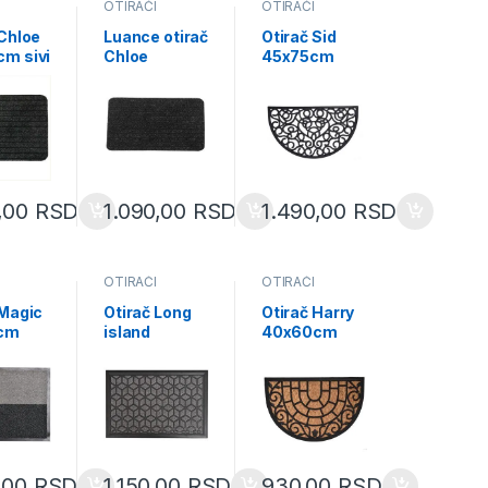
OTIRAČI
OTIRAČI
 Chloe
Luance otirač
Otirač Sid
m sivi
Chloe
45x75cm
opylen
50x80cm
polumesec
polypropylen
gumeni crni
93
e/latex sivo
1440395
crni
14730940
0,00
RSD
1.090,00
RSD
1.490,00
RSD
OTIRAČI
OTIRAČI
 Magic
Otirač Long
Otirač Harry
cm
island
40x60cm
ni
40x60cm
smeđi
opylen
charcoal sivi
braided coco
polypropylen
polumesec/g
940
e/gumeni
umeni
0,00
RSD
1.150,00
RSD
930,00
RSD