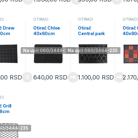
ČI
OTIRAČI
OTIRAČI
OTIRAČI
ač Drew
Otirač Chloe
Otirač
Otirač 
60cm
40x60cm
Central park
40x60
ked
sivi/crni
40x60cm
nylon/
rn crni
polypropylen
polypropylen
orang
ni
e/latex
e/gumeni
Na upit 060/3444-235
Na upit 060/3444-235
14713940
crni 1470895
,00
RSD
640,00
RSD
1.100,00
RSD
2.170
ČI
č Grill
58cm
pvc
060/3444-235