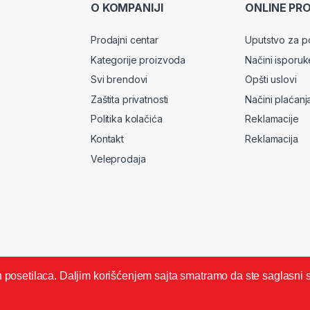
O KOMPANIJI
ONLINE PR
Prodajni centar
Uputstvo za p
Kategorije proizvoda
Načini isporuk
Svi brendovi
Opšti uslovi
Zaštita privatnosti
Načini plaćanj
Politika kolačića
Reklamacije
Kontakt
Reklamacija
Veleprodaja
ših posetilaca. Daljim korišćenjem sajta smatramo da ste saglasni 