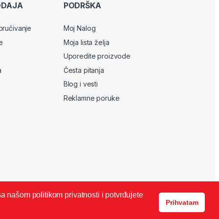
ODAJA
PODRŠKA
oručivanje
Moj Nalog
e
Moja lista želja
Uporedite proizvode
a
Česta pitanja
Blog i vesti
Reklamne poruke
sa našom politikom privatnosti i potvrđujete
Prihvatam