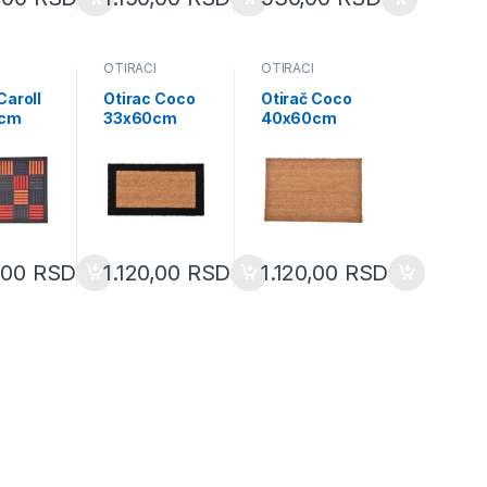
OTIRAČI
OTIRAČI
Caroll
Otirac Coco
Otirač Coco
cm
33x60cm
40x60cm
gumeni
bicolore pvc
smeđi
e
smeđi/crni
,00
RSD
1.120,00
RSD
1.120,00
RSD