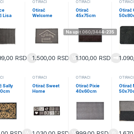
ČI
OTIRAČI
OTIRAČI
OTIRAČI
ce
Otirač
Otirač
Otirač
č Lisa
Welcome
45x75cm
50x80c
120cm
40x60cm
gumeni/polie
polypr
VC crna
coco – sivi
ster rubber
e/latex
1795)
(1401193)
braon
14730
Na upit 060/3444-235
(1473192)
99,00
RSD
1.500,00
RSD
1.100,00
RSD
1.09
ČI
OTIRAČI
OTIRAČI
OTIRAČI
č Sally
Otirač Sweet
Otirač Pixie
Otirač
60cm
Home
40x60cm
50x70
ded
25x75cm
sivi artificial
sivi/cr
/gumeni
coco – sivi
grass
polypr
eđi
1403993
e/pvc
804
14728
,00
RSD
1.030,00
RSD
999,00
RSD
1.67