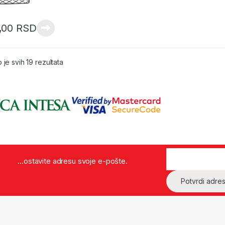
,00
RSD
Sorted by latest
 je svih 19 rezultata
...ostavite adresu svoje e-pošte.