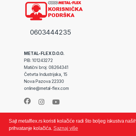
0603444235
METAL-FLEX D.O.O.
PIB: 101243272
Matični broj: 08264341
Četvrta Industrijska, 15
Nova Pazova 22330
online@metal-flex.com
Sajt metalflex.rs koristi kolačiće radi što boljeg iskustva na
prihvatanje kolačića.
Saznaj više
© METAL FLEX -Zadržava sva autorska prava