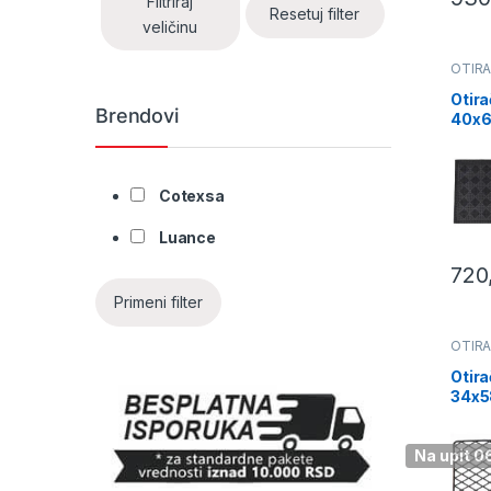
Filtriraj
Resetuj filter
veličinu
OTIRA
Otir
Brendovi
40x
chec
patte
gume
Cotexsa
Luance
720
Primeni filter
OTIRA
Otira
34x
crni 
Na upit 