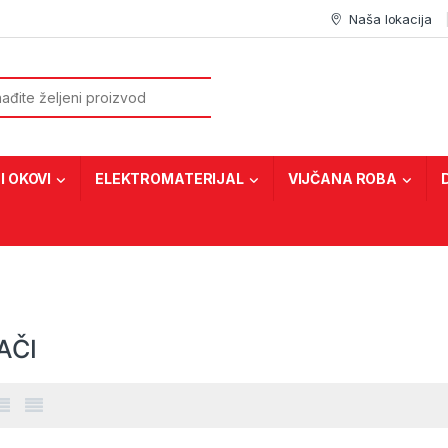
Naša lokacija
or:
I OKOVI
ELEKTROMATERIJAL
VIJČANA ROBA
AČI