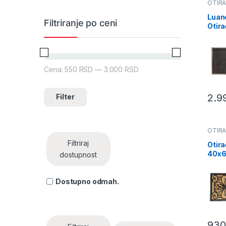
OTIRA
Luan
Filtriranje po ceni
Otira
80x
PP/P
(147
Cena:
550 RSD
—
3.000 RSD
Minimalna cena
Maksimalna cena
2.9
Filter
OTIRA
Filtriraj
Otira
40x
dostupnost
brai
coco
– sm
Dostupno odmah.
1401
930