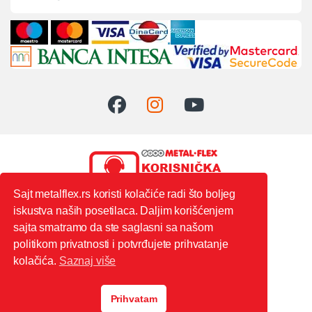
Sajt metalflex.rs koristi kolačiće radi što boljeg
iskustva naših posetilaca. Daljim korišćenjem
0603444235
sajta smatramo da ste saglasni sa našom
politikom privatnosti i potvrđujete prihvatanje
kolačića.
Saznaj više
Prihvatam