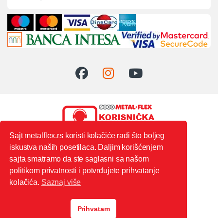
Sajt metalflex.rs koristi kolačiće radi što boljeg
iskustva naših posetilaca. Daljim korišćenjem
0603444235
sajta smatramo da ste saglasni sa našom
politikom privatnosti i potvrđujete prihvatanje
kolačića.
Saznaj više
Prihvatam