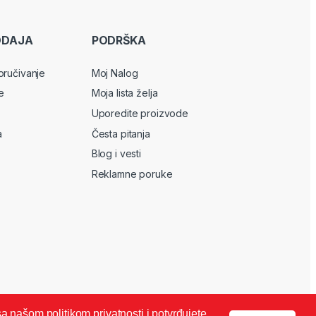
ODAJA
PODRŠKA
oručivanje
Moj Nalog
e
Moja lista želja
Uporedite proizvode
a
Česta pitanja
Blog i vesti
Reklamne poruke
sa našom politikom privatnosti i potvrđujete