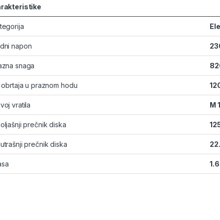
rakteristike
tegorija
Ele
dni napon
23
azna snaga
82
. obrtaja u praznom hodu
12
voj vratila
M 
oljašnji prečnik diska
12
utrašnji prečnik diska
22
asa
1.