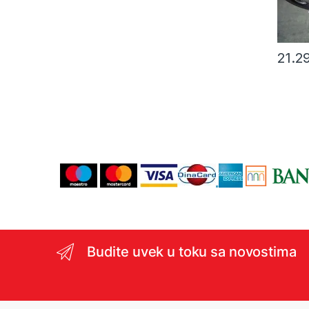
21.2
Budite uvek u toku sa novostima