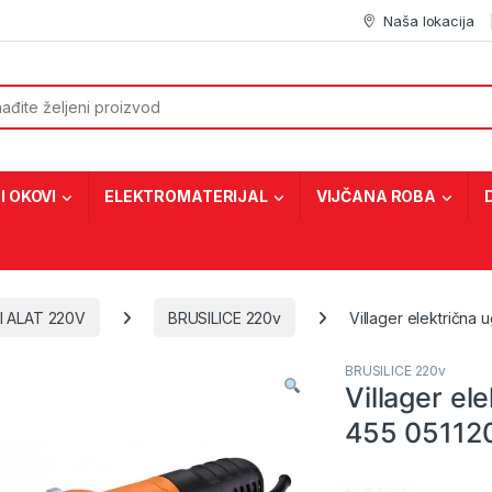
Naša lokacija
or:
I OKOVI
ELEKTROMATERIJAL
VIJČANA ROBA
I ALAT 220V
BRUSILICE 220v
Villager električna 
BRUSILICE 220v
Villager el
455 05112