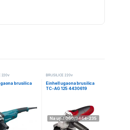
E 220v
BRUSILICE 220v
gaona brusilica
Einhell ugaona brusilica
0
TC-AG 125 4430619
Na upit 060/3444-235