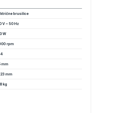
ktrične brusilice
0 V ~ 50 Hz
0 W
000 rpm
14
5 mm
.23 mm
68 kg