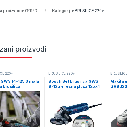
ra proizvoda:
051120
Kategorija:
BRUSILICE 220v
zani proizvodi
ICE 220v
BRUSILICE 220v
BRUSILIC
 GWS 14-125 S mala
Bosch Set brusilica GWS
Makita u
 brusilica
9-125 + rezna ploča 125×1
GA902
D0100 sa
mm inox 400kom
ciometrom
(061599767T)