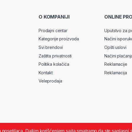
O KOMPANIJI
ONLINE PR
Prodajni centar
Uputstvo za p
Kategorije proizvoda
Načini isporuk
Svi brendovi
Opšti uslovi
Zaštita privatnosti
Načini plaćanj
Politika kolačića
Reklamacije
Kontakt
Reklamacija
Veleprodaja
ših posetilaca. Daljim korišćenjem sajta smatramo da ste saglasni 