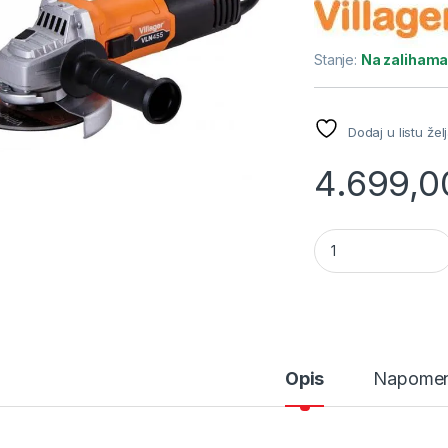
Stanje:
Na zaliham
Dodaj u listu žel
4.699,
Villager električna
Opis
Napome