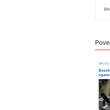
Šif
Pove
BRUSIL
Bosch
ugaona
06017
poten