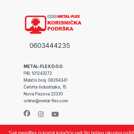
0603444235
METAL-FLEX D.O.O.
PIB: 101243272
Matični broj: 08264341
Četvrta Industrijska, 15
Nova Pazova 22330
online@metal-flex.com
Sajt metalflex.rs koristi kolačiće radi što boljeg iskustva na