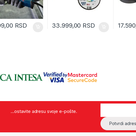
99,00
RSD
33.999,00
RSD
17.59
...ostavite adresu svoje e-pošte.