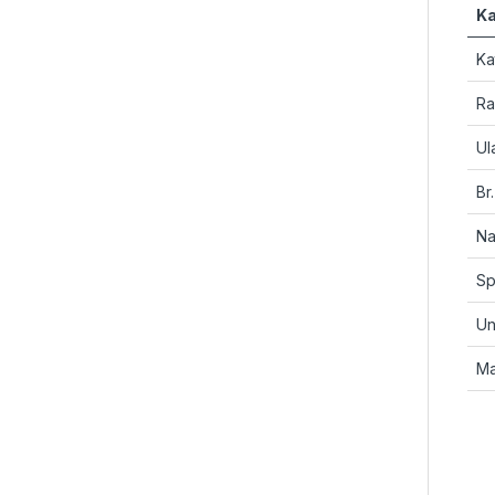
Ka
Ka
Ra
Ul
Br
Na
Sp
Un
M