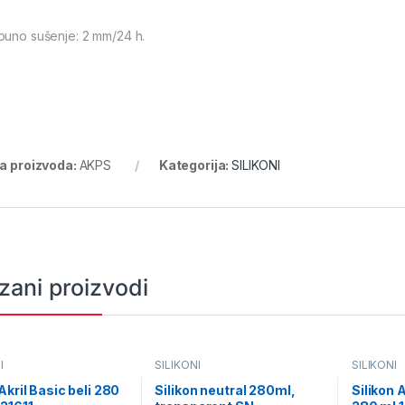
puno sušenje: 2 mm/24 h.
ra proizvoda:
AKPS
Kategorija:
SILIKONI
zani proizvodi
I
SILIKONI
SILIKONI
Akril Basic beli 280
Silikon neutral 280ml,
Silikon 