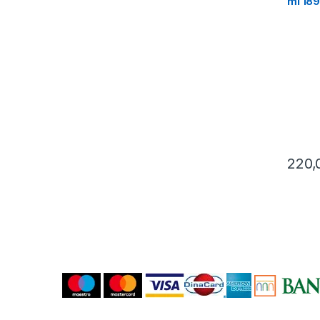
ml 189
220