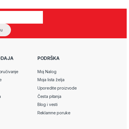
ODAJA
PODRŠKA
oručivanje
Moj Nalog
e
Moja lista želja
Uporedite proizvode
a
Česta pitanja
Blog i vesti
Reklamne poruke