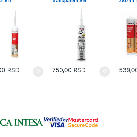
21611
transparent SN
280 ml 
,00
RSD
750,00
RSD
539,0