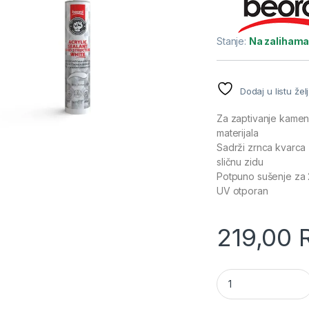
Stanje:
Na zaliham
Dodaj u listu žel
Za zaptivanje kamena
materijala
Sadrži zrnca kvarca 
sličnu zidu
Potpuno sušenje za 2
UV otporan
219,00
Akrilni kit 280ml 