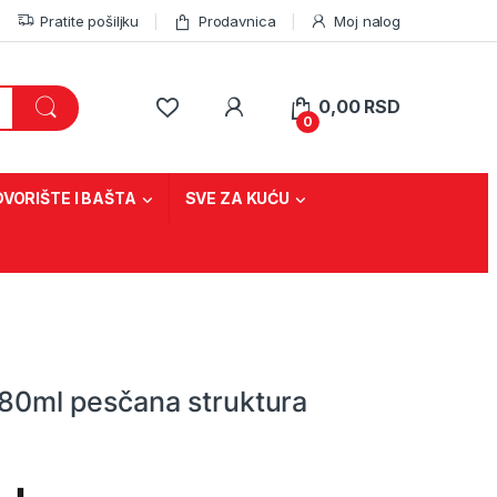
Pratite pošiljku
Prodavnica
Moj nalog
0,00
RSD
0
DVORIŠTE I BAŠTA
SVE ZA KUĆU
 280ml pesčana struktura