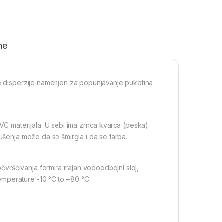
ne
ne disperzije namenjen za popunjavanje pukotina
PVC materijala. U sebi ima zrnca kvarca (peska)
sušenja može da se šmirgla i da se farba.
vršćivanja formira trajan vodoodbojni sloj,
mperature -10 °C to +80 °C.