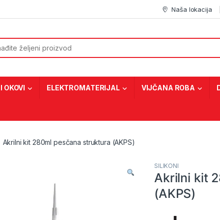
Naša lokacija
or:
I OKOVI
ELEKTROMATERIJAL
VIJČANA ROBA
Akrilni kit 280ml pesčana struktura (AKPS)
SILIKONI
Akrilni kit
(AKPS)