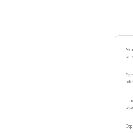
Akr
pri
Pri
tak
Gla
otp
Otp