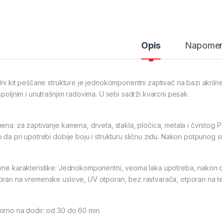
Opis
Napome
ilni kit peščane strukture je jednokomponentni zaptivač na bazi akril
 spoljnim i unutrašnjim radovima. U sebi sadrži kvarcni pesak.
mena: za zaptivanje kamena, drveta, stakla, pločica, metala i čvrstog 
o da pri upotrebi dobije boju i strukturu sličnu zidu. Nakon potpunog 
vne karakteristike: Jednokomponentni, veoma laka upotreba, nakon oč
oran na vremenske uslove, UV otporan, bez rastvarača, otporan na te
orno na dodir: od 30 do 60 min.