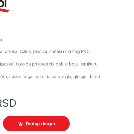
a
ja
, drveta, stakla, pločica, metala i čvrstog PVC
(peska) tako da pri upotrebi dobije boju i strukturu
4h, nakon čega može da se šmirgla, gletuje i farba
RSD
pesčana struktura (AKPS) quantity
Dodaj u korpu