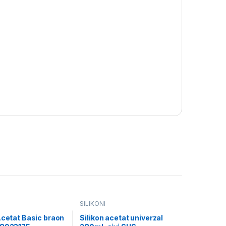
SILIKONI
Acetat Basic braon
Silikon acetat univerzal