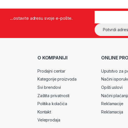
...ostavite adresu svoje e-pošte.
O KOMPANIJI
ONLINE PR
Prodajni centar
Uputstvo za p
Kategorije proizvoda
Načini isporuk
Svi brendovi
Opšti uslovi
Zaštita privatnosti
Načini plaćanj
Politika kolačića
Reklamacije
Kontakt
Reklamacija
Veleprodaja