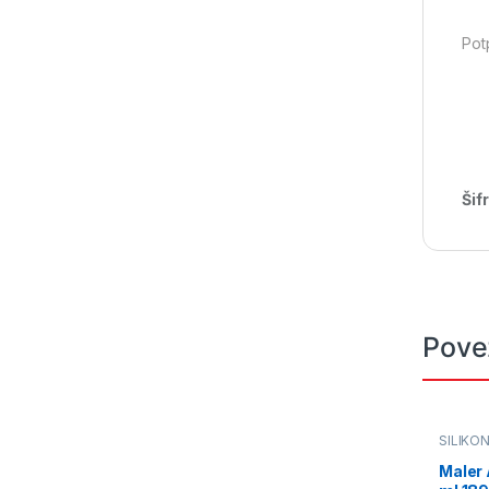
Pot
Šif
Pove
SILIKON
Maler 