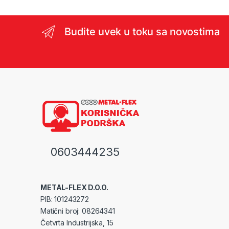
Budite uvek u toku sa novostima
0603444235
METAL-FLEX D.O.O.
PIB: 101243272
Matični broj: 08264341
Četvrta Industrijska, 15