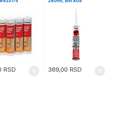
18923175
280ml, sivi SUS
0
RSD
369,00
RSD