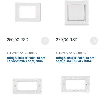
250,00
RSD
270,00
RSD
ELEKTRO GALANTERIJA
ELEKTRO GALANTERIJA
Aling Conel prirubnica 4M
Aling Conel prirubnica 4M
četvorostruka sa vijcima
sa vijcima EXP AL71004
AL6514M