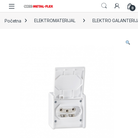
Skip to navigation
Skip to content
0
Početna
ELEKTROMATERIJAL
ELEKTRO GALANTERIJ