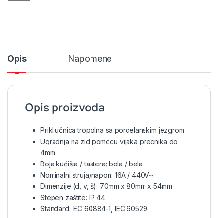
Opis
Napomene
Opis proizvoda
Priključnica tropolna sa porcelanskim jezgrom
Ugradnja na zid pomocu vijaka precnika do
4mm
Boja kućišta / tastera: bela / bela
Nominalni struja/napon: 16A / 440V~
Dimenzije (d, v, š): 70mm x 80mm x 54mm
Stepen zaštite: IP 44
Standard: IEC 60884-1, IEC 60529