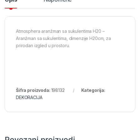
Atmosphera aranžman sa sukulentima H20 –
Aranžman sa sukulentima, dimenzije H20cm, za
prirodan izgled u prostoru.
Šifra proizvoda:
198132
Kategorija:
DEKORACIJA
Povezani proizvodi