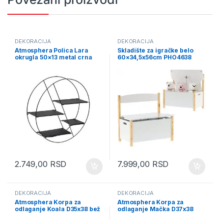
DEKORACIJA
DEKORACIJA
Atmosphera Polica Lara
Skladište za igračke belo
okrugla 50×13 metal crna
60×34,5x56cm PHO4638
(197644A)
2.749,00
RSD
7.999,00
RSD
DEKORACIJA
DEKORACIJA
Atmosphera Korpa za
Atmosphera Korpa za
odlaganje Koala D35x38 bež
odlaganje Mačka D37x38
(200486A)
bež (200486B)