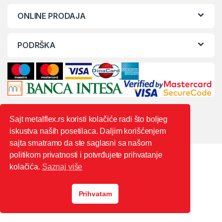
ONLINE PRODAJA
PODRŠKA
Sajt metalflex.rs koristi kolačiće radi što boljeg
iskustva naših posetilaca. Daljim korišćenjem
sajta smatramo da ste saglasni sa našom
politikom privatnosti i potvrđujete prihvatanje
kolačića.
Saznaj više
Prihvatam
0603444235