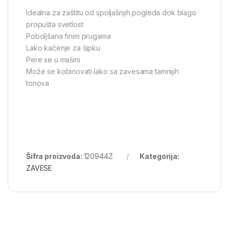
Idealna za zaštitu od spoljašnjih pogleda dok blago
propušta svetlost
Poboljšana finim prugama
Lako kačenje za šipku
Pere se u mašini
Može se kobinovati lako sa zavesama tamnijih
tonova
Šifra proizvoda:
120944Z
Kategorija:
ZAVESE