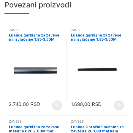
Povezani proizvodi
ZAVESE
ZAVESE
Luance garnišna za zavese
Luance garnišna za zavese
na izvlačenje 1.85-3.50M
na izvlačenje 1.85-3.50M
D17/20 mat sivi (700593)
D17/20 mat crna (7005955)
2.740,00
RSD
1.690,00
RSD
ZAVESE
ZAVESE
Luance garnišna za zavesu
Luance Garnišna metalna za
metalna D20 2.00M mat
zavesu D20 1.80 mat bela