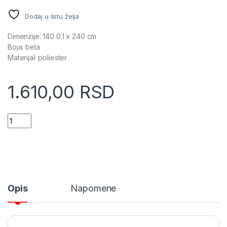
Dodaj u listu želja
Dimenzije: 140 0.1 x 240 cm
Boja: bela
Materijal: poliester
1.610,00
RSD
Atmosphera zavesa stripe 140x240cm poliester bela (120944
Opis
Napomene