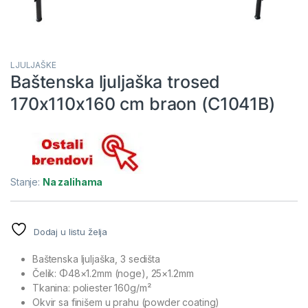
LJULJAŠKE
Baštenska ljuljaška trosed
170x110x160 cm braon (C1041B)
Stanje:
Na zalihama
Dodaj u listu želja
Baštenska ljuljaška, 3 sedišta
Čelik: Φ48×1.2mm (noge), 25×1.2mm
Tkanina: poliester 160g/m²
Okvir sa finišem u prahu (powder coating)