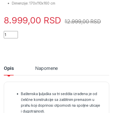
Dimenzije: 170x110x160 cm
8.999,00
RSD
12.999,00
RSD
Baštenska ljuljaška trosed 170x110x160 cm braon (C1041B) qu
Opis
Napomene
Baštenska ljuljaška sa tri sedišta izrađena je od
čelične konstrukcije sa zaštitnim premazom u
prahu koji doprinosi otpornosti na spoljne uticaje
i dugotrajnosti.