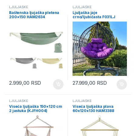
LJULJAŠKE
LJULJAŠKE
Baštenska ljujaška pletena
Ljuljaška jaje
200×150 HAM2634
crno/ljubičasta F031LJ
2.999,00
RSD
27.999,00
RSD
LJULJAŠKE
LJULJAŠKE
Viseća ljuljaška 150×120 cm
Viseća ljuljaška plava
2 jastuka (KJFH004)
60x120x130 HAM3388