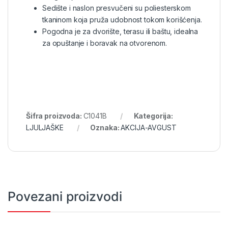
Sedište i naslon presvučeni su poliesterskom
tkaninom koja pruža udobnost tokom korišćenja.
Pogodna je za dvorište, terasu ili baštu, idealna
za opuštanje i boravak na otvorenom.
Šifra proizvoda:
C1041B
Kategorija:
LJULJAŠKE
Oznaka:
AKCIJA-AVGUST
Povezani proizvodi