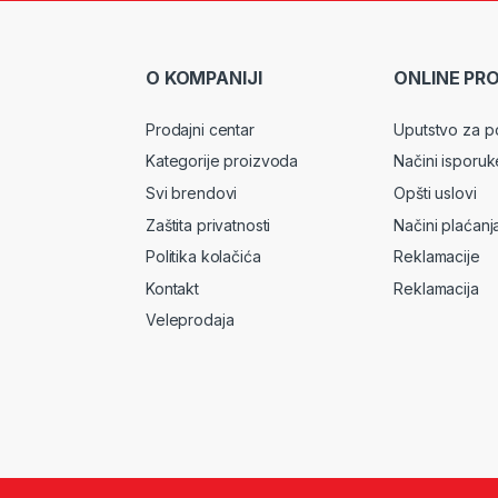
O KOMPANIJI
ONLINE PR
Prodajni centar
Uputstvo za p
Kategorije proizvoda
Načini isporuk
Svi brendovi
Opšti uslovi
Zaštita privatnosti
Načini plaćanj
Politika kolačića
Reklamacije
Kontakt
Reklamacija
Veleprodaja