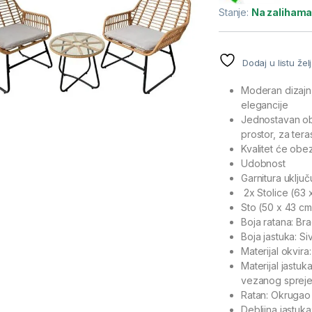
Stanje:
Na zaliham
Dodaj u listu žel
Moderan dizajn, 
elegancije
Jednostavan ob
prostor, za teras
Kvalitet će obe
Udobnost
Garnitura uključ
2x Stolice (63 
Sto (50 x 43 cm
Boja ratana: Br
Boja jastuka: Si
Materijal okvira
Materijal jastu
vezanog sprej
Ratan: Okrugao
Debljina jastuk