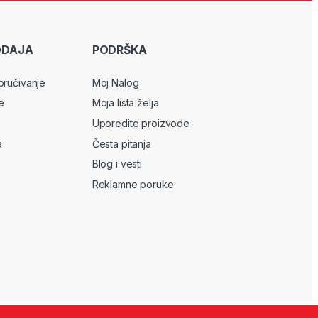
ODAJA
PODRŠKA
oručivanje
Moj Nalog
e
Moja lista želja
Uporedite proizvode
a
Česta pitanja
Blog i vesti
Reklamne poruke