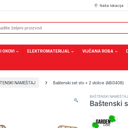
Naša lokacija
or:
I OKOVI
ELEKTROMATERIJAL
VIJČANA ROBA
TENSKI NAMEŠTAJ
Baštenski set sto + 2 stolice (ABI3408)
BAŠTENSKI NAMEŠTA
Baštenski s