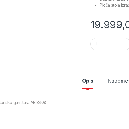
Ploča stola izr
19.999
Baštenski set sto +
Opis
Napome
tenska garnitura ABI3408