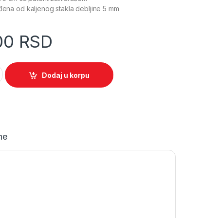
ađena od kaljenog stakla debljine 5 mm
,00
RSD
 2 stolice (ABI3408) quantity
Dodaj u korpu
ne