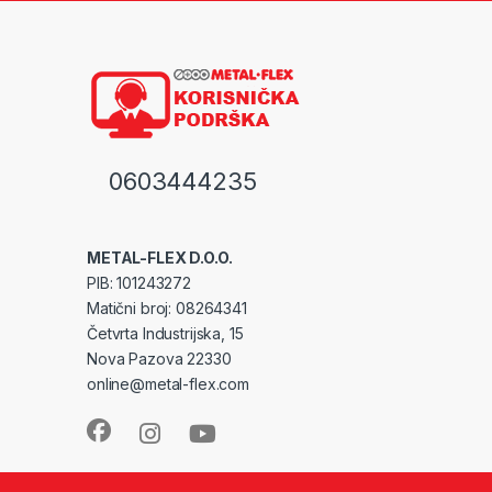
0603444235
METAL-FLEX D.O.O.
PIB: 101243272
Matični broj: 08264341
Četvrta Industrijska, 15
Nova Pazova 22330
online@metal-flex.com