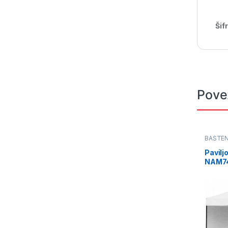
Šif
Pove
BAŠTEN
Pavilj
NAM7