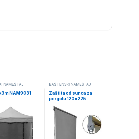
KI NAMEŠTAJ
BAŠTENSKI NAMEŠTAJ
3x3m NAM9031
Zaštita od sunca za
pergolu 120×225
TUN0600