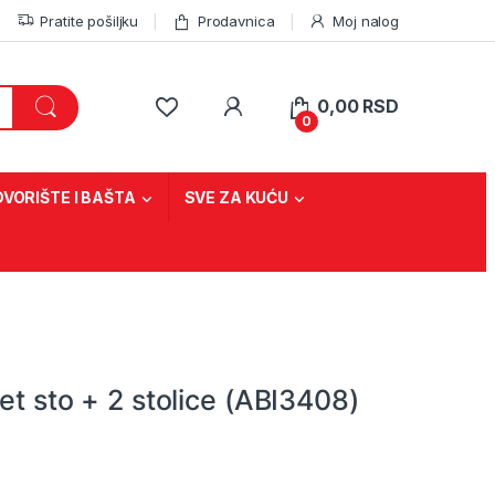
Pratite pošiljku
Prodavnica
Moj nalog
0,00
RSD
0
DVORIŠTE I BAŠTA
SVE ZA KUĆU
J
et sto + 2 stolice (ABI3408)