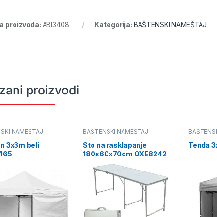
ra proizvoda:
ABI3408
Kategorija:
BAŠTENSKI NAMEŠTAJ
zani proizvodi
SKI NAMEŠTAJ
BAŠTENSKI NAMEŠTAJ
BAŠTENS
on 3x3m beli
Sto na rasklapanje
Tenda 
465
180x60x70cm OXE8242