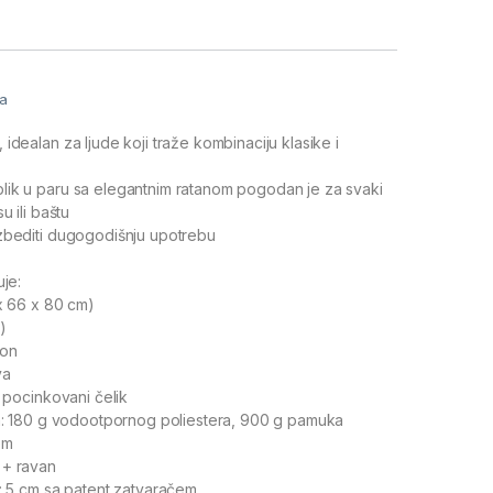
a
ja
idealan za ljude koji traže kombinaciju klasike i
lik u paru sa elegantnim ratanom pogodan je za svaki
u ili baštu
zbediti dugogodišnju upotrebu
uje:
x 66 x 80 cm)
)
aon
va
: pocinkovani čelik
ka: 180 g vodootpornog poliestera, 900 g pamuka
em
 + ravan
a: 5 cm sa patent zatvaračem