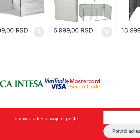
99,00
RSD
6.999,00
RSD
13.99
...ostavite adresu svoje e-pošte.