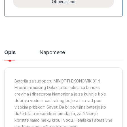
Opis
Napomene
Baterija za sudoperu MINOTTI EKONOMIK 3114
Hromirani mesing Dolazi u kompletu sa brinoks
crevima i fiksatorom Namenjena je za kuhinje koje
dobijaju vodu iz centralnog bojlera i za rad pod
visokim pritiskom Savet: Da bi površina bateriješto
duže bila u besprekornom stanju, za čišćenje
koristite samo meku krpu i vodu. Hemijska i abrazivna
sredstva mogu oštetiti telo baterije.