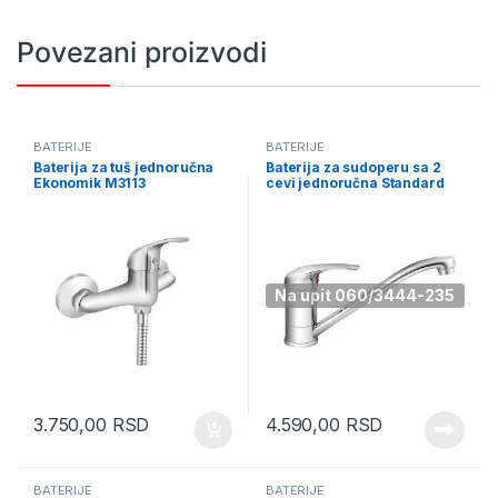
Povezani proizvodi
BATERIJE
BATERIJE
Baterija za tuš jednoručna
Baterija za sudoperu sa 2
Ekonomik M3113
cevi jednoručna Standard
M6884-2
Na upit 060/3444-235
3.750,00
RSD
4.590,00
RSD
BATERIJE
BATERIJE