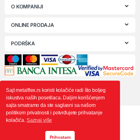
O KOMPANIJI
ONLINE PRODAJA
PODRŠKA
Sajt metalflex.rs koristi kolačiće radi što boljeg
iskustva naših posetilaca. Daljim korišćenjem
sajta smatramo da ste saglasni sa našom
politikom privatnosti i potvrđujete prihvatanje
kolačića.
Saznaj više
Prihvatam