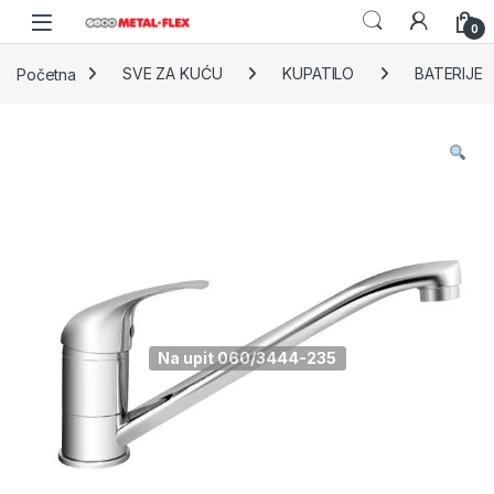
Skip to navigation
Skip to content
0
Početna
SVE ZA KUĆU
KUPATILO
BATERIJE
Na upit 060/3444-235