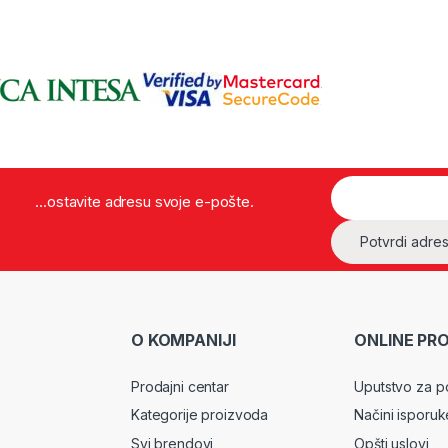
...ostavite adresu svoje e-pošte.
O KOMPANIJI
ONLINE PR
Prodajni centar
Uputstvo za p
Kategorije proizvoda
Načini isporuk
Svi brendovi
Opšti uslovi