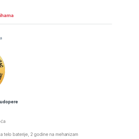
lihama
ja
sudopere
eća
na telo baterije, 2 godine na mehanizam