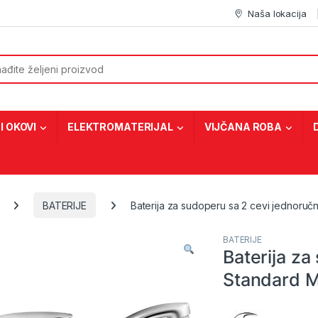
Naša lokacija
or:
I OKOVI
ELEKTROMATERIJAL
VIJČANA ROBA
BATERIJE
Baterija za sudoperu sa 2 cevi jednoru
BATERIJE
Baterija za
Standard 