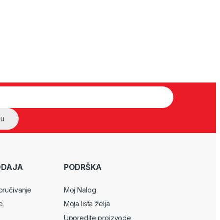
ODAJA
PODRŠKA
oručivanje
Moj Nalog
e
Moja lista želja
Uporedite proizvode