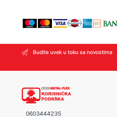
Budite uvek u toku sa novostima
0603444235