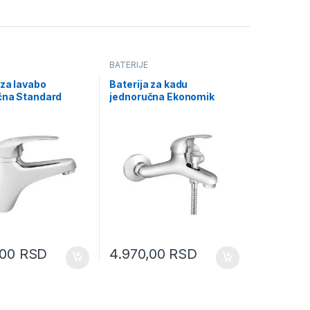
BATERIJE
 za lavabo
Baterija za kadu
čna Standard
jednoručna Ekonomik
M3111
,00
RSD
4.970,00
RSD