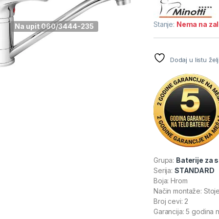
Stanje:
Nema na za
Na upit 060/3444-235
Dodaj u listu žel
Grupa:
Baterije za 
Serija:
STANDARD
Boja: Hrom
Način montaže: Stoj
Broj cevi: 2
Garancija: 5 godina 