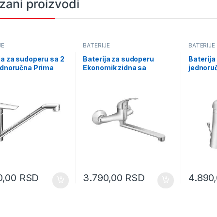
zani proizvodi
JE
BATERIJE
BATERIJE
ja za sudoperu sa 2
Baterija za sudoperu
Baterija
ednoručna Prima
Ekonomik zidna sa
jednoru
kratkom lulom M3115S
M6885
0,00
RSD
3.790,00
RSD
4.890