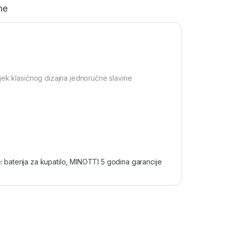
ne
jek klasičnog dizajna jednoručne slavine
:
baterija za kupatilo
,
MINOTTI 5 godina garancije