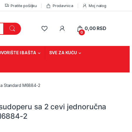
Pratite pošiljku
Prodavnica
Moj nalog
0,00
RSD
0
DVORIŠTE I BAŠTA
SVE ZA KUĆU
čna Standard M6884-2
 sudoperu sa 2 cevi jednoručna
M6884-2