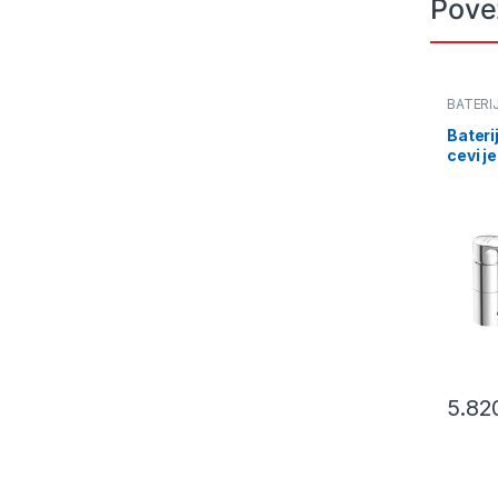
Pove
BATERI
Bateri
cevi j
M4114
5.82