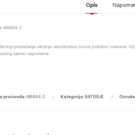
Opis
Napome
ra: M6884-2
el koji predstavlja oličenje savršenstva za sve potrebe i namene. Od
punog šarma i uspomena.
ra proizvoda:
M6884-2
Kategorija:
BATERIJE
Oznake