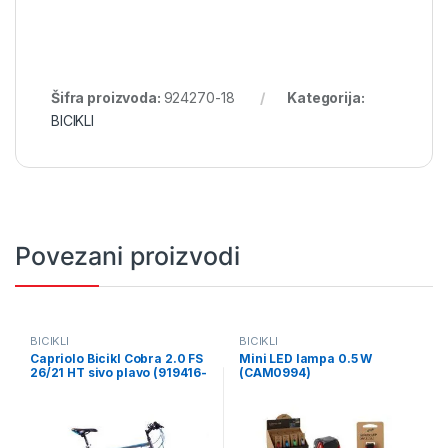
Šifra proizvoda:
924270-18
Kategorija:
BICIKLI
Povezani proizvodi
BICIKLI
BICIKLI
Capriolo Bicikl Cobra 2.0 FS
Mini LED lampa 0.5 W
26/21 HT sivo plavo (919416-
(CAM0994)
20)