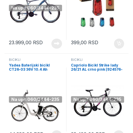
Na upit 060/3444-235
23.999,00
RSD
399,00
RSD
BICIKLI
BICIKLI
Yadea Baterijski bicikl
Capriolo Bicikl Strike lady
CT26-03 36V 10.4 Ah
26/21 AL crno pink (924576-
(085925)
19)
Na upit 060/3444-235
Na upit 060/3444-235