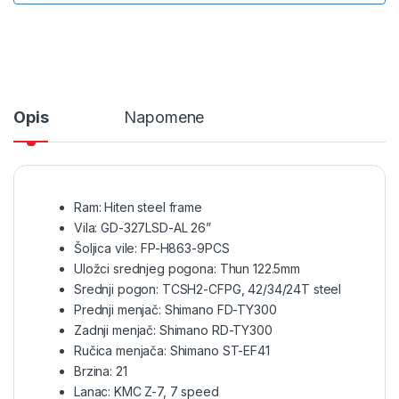
Opis
Napomene
Ram: Hiten steel frame
Vila: GD-327LSD-AL 26”
Šoljica vile: FP-H863-9PCS
Uložci srednjeg pogona: Thun 122.5mm
Srednji pogon: TCSH2-CFPG, 42/34/24T steel
Prednji menjač: Shimano FD-TY300
Zadnji menjač: Shimano RD-TY300
Ručica menjača: Shimano ST-EF41
Brzina: 21
Lanac: KMC Z-7, 7 speed