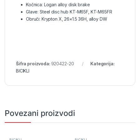
Kočnica: Logan alloy disk brake
Glave: Steel disc hub KT-M65F, KT-M65FR
Obruči: Krypton X, 26×1.5 36H, alloy DW
Šifra proizvoda:
920422-20
Kategorija:
BICIKLI
Povezani proizvodi
BICIKLI
BICIKLI