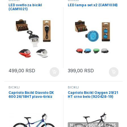
LED svetlo za bicikl
LED lampa set x2 (CAM1038)
(CAM1021)
499,00
RSD
399,00
RSD
BICIKLI
BICIKLI
Capriolo Bicikl Diavolo DX
Capriolo Bicikl Oxygen 29/21
600 26/18HT plavo-tirkiz
HT crno belo (920428-19)
(92136017)
Na upit 060/3444-235