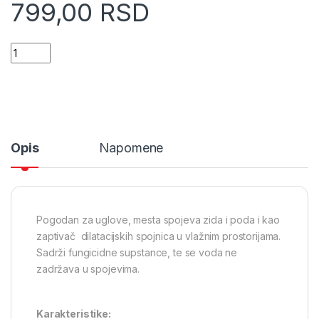
799,00
RSD
Henkel Ceresit CS 25 Sanitarni silikon 280ml 9219 quantity
Opis
Napomene
Pogodan za uglove, mesta spojeva zida i poda i kao
zaptivač dilatacijskih spojnica u vlažnim prostorijama.
Sadrži fungicidne supstance, te se voda ne
zadržava u spojevima.
Karakteristike: