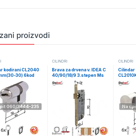
zani proizvodi
I
CILINDRI
CILINDRI
ar kodirani CL2040
Brava za drvena v. IDEA C
Cilinda
mm(30-30) 6kod
40/90/18/9 3.stepen Ms
CL2010
0106091
DBP1
30) 3K 
pit 060/3444-235
Na up