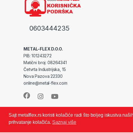
0603444235
METAL-FLEX D.O.O.
PIB: 101243272
Matični broj: 08264341
Četvrta Industrijska, 15
Nova Pazova 22330
online@metal-flex.com
Sajt metalflex.rs koristi kolačiće radi što boljeg iskustva na
prihvatanje kolačića.
Saznaj više
© METAL FLEX -Zadržava sva autorska prava