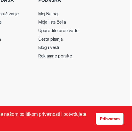
ODAJA
PODRŠKA
oručivanje
Moj Nalog
e
Moja lista želja
Uporedite proizvode
a
Česta pitanja
Blog i vesti
Reklamne poruke
sa našom politikom privatnosti i potvrđujete
Prihvatam