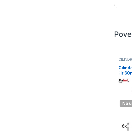
Pove
CILINDR
Cilind
Hr 60
DBP1 
Na u