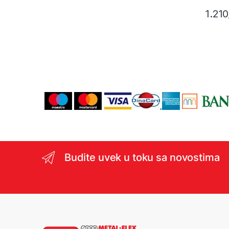
1.21
Budite uvek u toku sa novostima