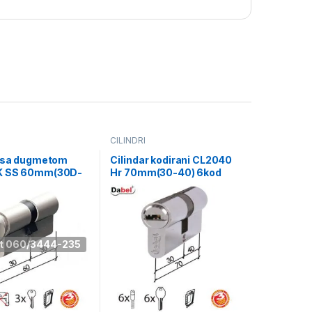
CILINDRI
r sa dugmetom
Cilindar kodirani CL2040
K SS 60mm(30D-
Hr 70mm(30-40) 6kod
DBP1 0106297
DBP1 0106139
it 060/3444-235