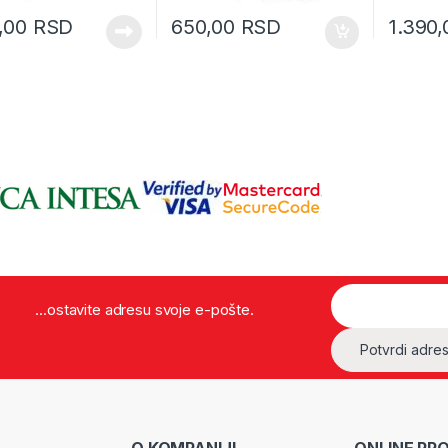
0,00
RSD
650,00
RSD
1.390
...ostavite adresu svoje e-pošte.