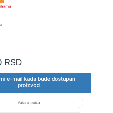
lihama
ja
0
RSD
i mi e-mail kada bude dostupan
proizvod