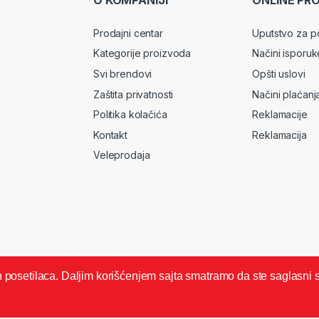
O KOMPANIJI
ONLINE PR
Prodajni centar
Uputstvo za p
Kategorije proizvoda
Načini isporuk
Svi brendovi
Opšti uslovi
Zaštita privatnosti
Načini plaćanj
Politika kolačića
Reklamacije
Kontakt
Reklamacija
Veleprodaja
ših posetilaca. Daljim korišćenjem sajta smatramo da ste saglasni 