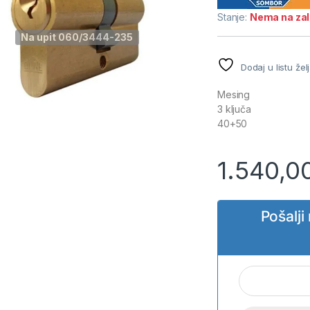
Stanje:
Nema na za
Na upit 060/3444-235
Dodaj u listu žel
Mesing
3 ključa
40+50
1.540,0
Pošalj