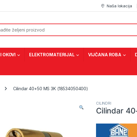
Naša lokacija
or:
I OKOVI
ELEKTROMATERIJAL
VIJČANA ROBA
Cilindar 40+50 MS 3K (18534050400)
CILINDRI
Cilindar 