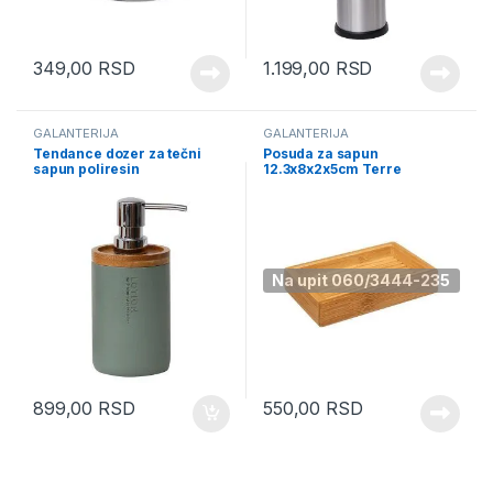
349,00
RSD
1.199,00
RSD
GALANTERIJA
GALANTERIJA
Tendance dozer za tečni
Posuda za sapun
sapun poliresin
12.3x8x2x5cm Terre
zelena/bamboo 62101149
Inconnue 174535
Na upit 060/3444-235
899,00
RSD
550,00
RSD