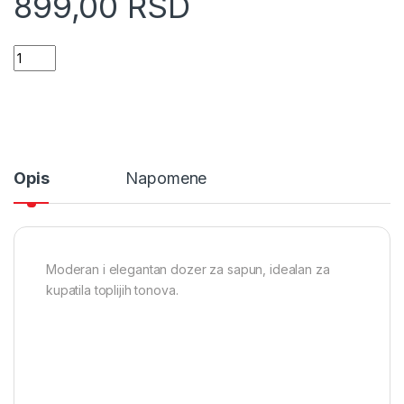
899,00
RSD
Dozer za sapun poliresin bambus bež (62101161) quantity
Opis
Napomene
Moderan i elegantan dozer za sapun, idealan za
kupatila toplijih tonova.