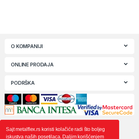
O KOMPANIJI
ONLINE PRODAJA
PODRŠKA
Sajt metalflex.rs koristi kolačiće radi što boljeg
iskustva naših posetilaca. Daljim korišćenjem