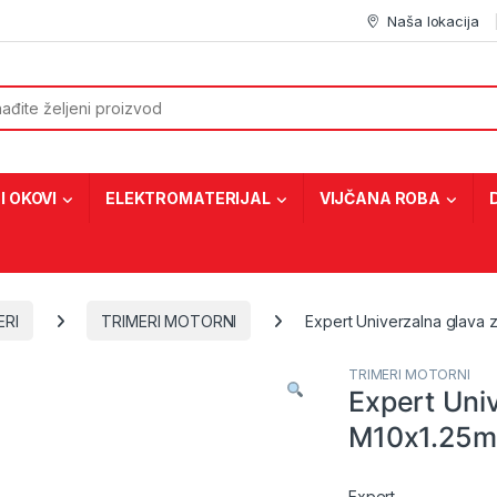
Naša lokacija
or:
I OKOVI
ELEKTROMATERIJAL
VIJČANA ROBA
ERI
TRIMERI MOTORNI
Expert Univerzalna glava 
TRIMERI MOTORNI
Expert Univ
M10x1.25m
Expert