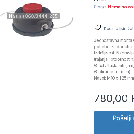
Stanje:
Nema na za
Na upit 060/3444-235
Dodaj u listu žel
Jednostavna montaža: 
potrebe za dodatnim 
Izdržljivost: Napravl
trajanja i otpornost 
Ø četvrtaste niti (mm
Ø okrugle niti (mm):
Navoj: M10 x 1.25 mm
780,00
Pošalj