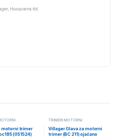
ger, Husqvarna itd.
MOTORNI
TRIMERI MOTORNI
 motorni trimer
Villager Glava za motorni
c185 (051524)
trimer (BC 211) ojačano