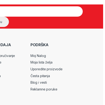
ODAJA
PODRŠKA
oručivanje
Moj Nalog
e
Moja lista želja
Uporedite proizvode
a
Česta pitanja
Blog i vesti
Reklamne poruke