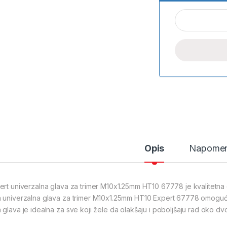
Opis
Napome
ert univerzalna glava za trimer M10x1.25mm HT10 67778 je kvalitetna 
 univerzalna glava za trimer M10x1.25mm HT10 Expert 67778 omogućava
glava je idealna za sve koji žele da olakšaju i poboljšaju rad oko dvori