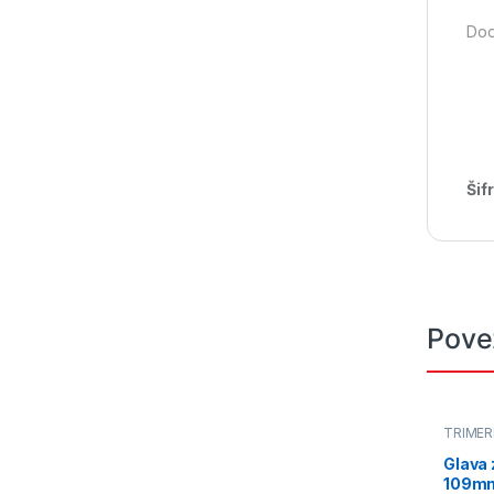
Dod
Šif
Pove
TRIMER
Glava 
109mm