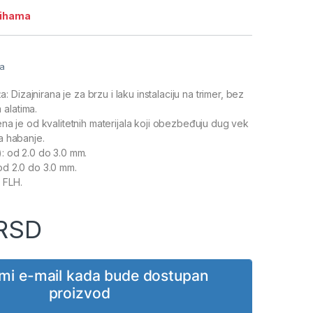
lihama
ja
Dizajnirana je za brzu i laku instalaciju na trimer, bez
alatima.
jena je od kvalitetnih materijala koji obezbeđuju dug vek
na habanje.
): od 2.0 do 3.0 mm.
 od 2.0 do 3.0 mm.
 FLH.
RSD
i mi e-mail kada bude dostupan
proizvod