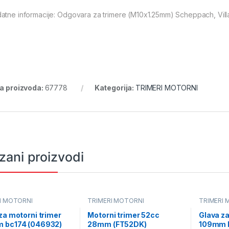
atne informacije: Odgovara za trimere (M10x1.25mm) Scheppach, Villa
ra proizvoda:
67778
Kategorija:
TRIMERI MOTORNI
zani proizvodi
I MOTORNI
TRIMERI MOTORNI
TRIMERI 
za motorni trimer
Motorni trimer 52cc
Glava za
 bc174 (046932)
28mm (FT52DK)
109mm b