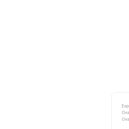
Exp
Ova
Ova 