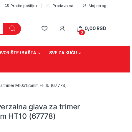
Pratite pošiljku
Prodavnica
Moj nalog
0,00
RSD
0
DVORIŠTE I BAŠTA
SVE ZA KUĆU
za trimer M10x1.25mm HT10 (67778)
erzalna glava za trimer
m HT10 (67778)