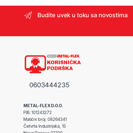
Budite uvek u toku sa novostima
0603444235
METAL-FLEX D.O.O.
PIB: 101243272
Matični broj: 08264341
Četvrta Industrijska, 15
Nova Pazova 22330