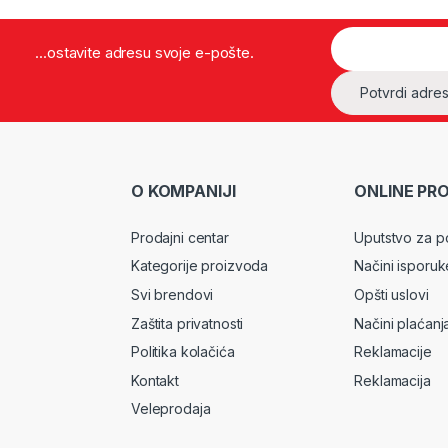
...ostavite adresu svoje e-pošte.
O KOMPANIJI
ONLINE PR
Prodajni centar
Uputstvo za p
Kategorije proizvoda
Načini isporuk
Svi brendovi
Opšti uslovi
Zaštita privatnosti
Načini plaćanj
Politika kolačića
Reklamacije
Kontakt
Reklamacija
Veleprodaja