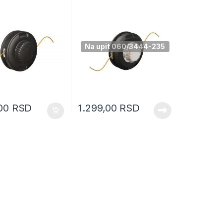
dugme (068403)
Na upit 060/3444-235
,00
RSD
1.299,00
RSD