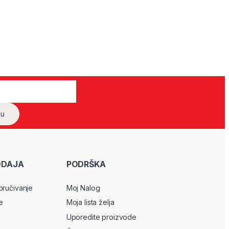
ODAJA
PODRŠKA
oručivanje
Moj Nalog
e
Moja lista želja
Uporedite proizvode