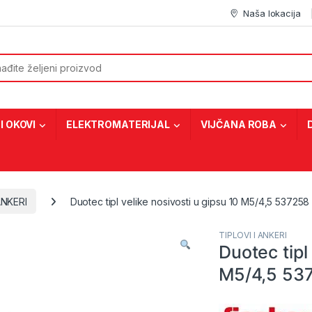
Naša lokacija
or:
I OKOVI
ELEKTROMATERIJAL
VIJČANA ROBA
ANKERI
Duotec tipl velike nosivosti u gipsu 10 M5/4,5 537258
TIPLOVI I ANKERI
Duotec tipl
M5/4,5 53