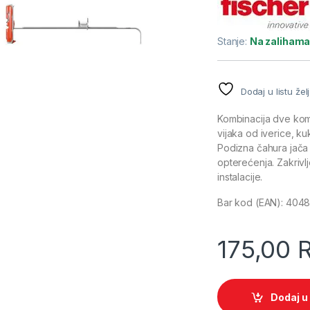
Stanje:
Na zaliham
Dodaj u listu žel
Kombinacija dve kom
vijaka od iverice, ku
Podizna čahura jača
opterećenja. Zakri
instalacije.
Bar kod (EAN): 40
175,00
Dodaj u