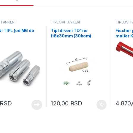
 I ANKERI
TIPLOVI I ANKERI
TIPLOVI I
I TIPL (od M6 do
Tipl drveni TD1 ne
Fischer 
fi8x30mm (30kom)
malter 
rebrasti DBP1 (0402153)
RSD
120,00
RSD
4.870