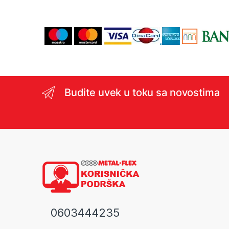
Budite uvek u toku sa novostima
0603444235