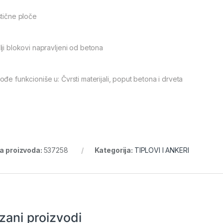
stične ploče
lji blokovi napravljeni od betona
ođe funkcioniše u: Čvrsti materijali, poput betona i drveta
ra proizvoda:
537258
Kategorija:
TIPLOVI I ANKERI
zani proizvodi