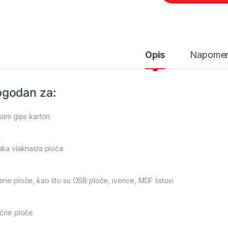
Opis
Napome
godan za:
sani gips karton
ska vlaknasta ploča
ene ploče, kao što su OSB ploče, iverice, MDF listovi
ične ploče