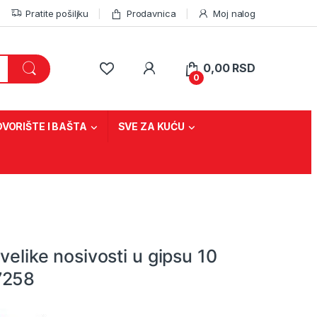
Pratite pošiljku
Prodavnica
Moj nalog
0,00
RSD
0
DVORIŠTE I BAŠTA
SVE ZA KUĆU
 velike nosivosti u gipsu 10
7258