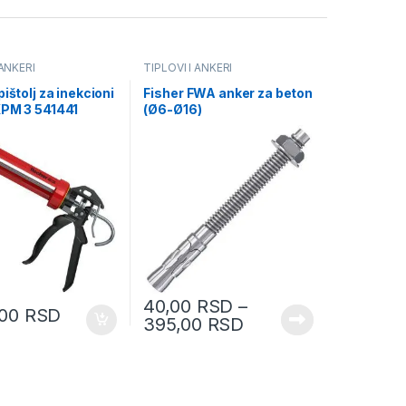
 ANKERI
TIPLOVI I ANKERI
pištolj za inekcioni
Fisher FWA anker za beton
KPM 3 541441
(Ø6-Ø16)
40,00
RSD
–
,00
RSD
395,00
RSD