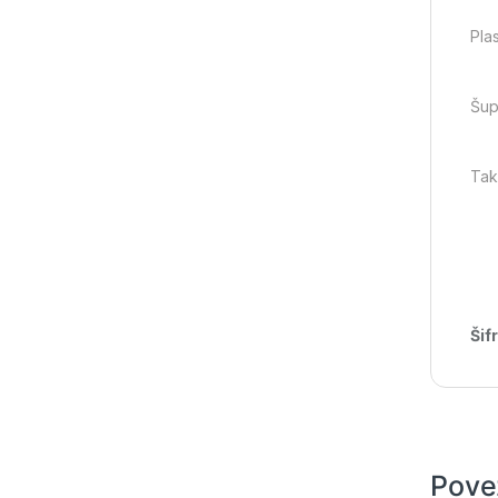
Pla
Šup
Tak
Šif
Pove