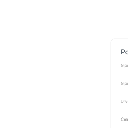
Po
Gip
Gip
Drv
Čel