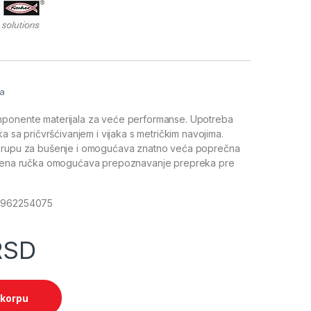
a
ja
ponente materijala za veće performanse. Upotreba
ka sa pričvršćivanjem i vijaka s metričkim navojima.
 rupu za bušenje i omogućava znatno veća poprečna
vljena ručka omogućava prepoznavanje prepreka pre
48962254075
RSD
 korpu