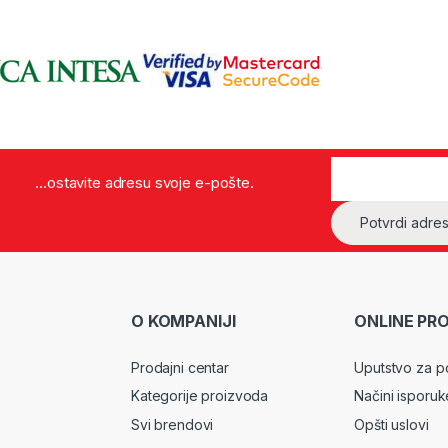
...ostavite adresu svoje e-pošte.
O KOMPANIJI
ONLINE PR
Prodajni centar
Uputstvo za p
Kategorije proizvoda
Načini isporuk
Svi brendovi
Opšti uslovi