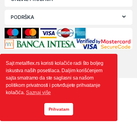
PODRŠKA
Sajt metalflex.rs koristi kolačiće radi što boljeg
iskustva naših posetilaca. Daljim korišćenjem
sajta smatramo da ste saglasni sa našom
politikom privatnosti i potvrđujete prihvatanje
kolačića.
Saznaj više
Prihvatam
0603444235