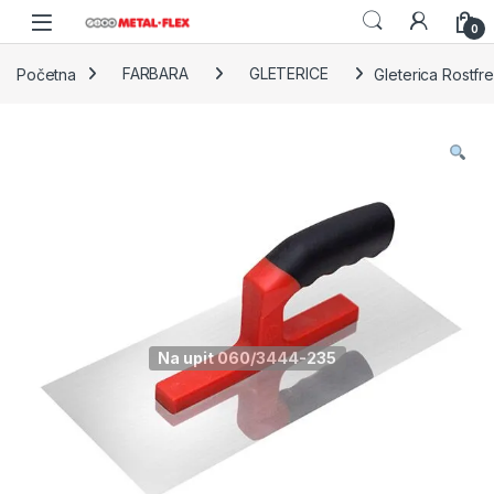
Skip to navigation
Skip to content
0
Početna
FARBARA
GLETERICE
Gleterica Rostf
Na upit 060/3444-235