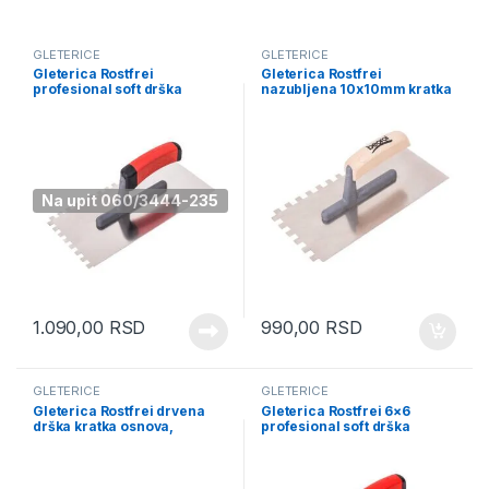
GLETERICE
GLETERICE
Gleterica Rostfrei
Gleterica Rostfrei
profesional soft drška
nazubljena 10x10mm kratka
nazubljena 8x8mm GRSPN8
osnova GRNDM10
Na upit 060/3444-235
1.090,00
RSD
990,00
RSD
GLETERICE
GLETERICE
Gleterica Rostfrei drvena
Gleterica Rostfrei 6×6
drška kratka osnova,
profesional soft drška
280x130mm GRDM
nazubljena GRSPN6