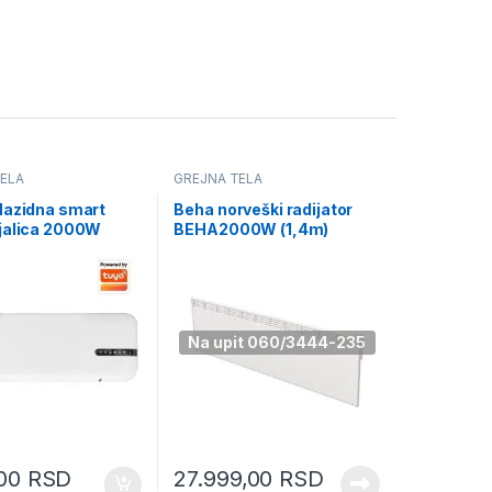
ELA
GREJNA TELA
Nazidna smart
Beha norveški radijator
jalica 2000W
BEHA2000W (1,4m)
2ET)
Na upit 060/3444-235
,00
RSD
27.999,00
RSD