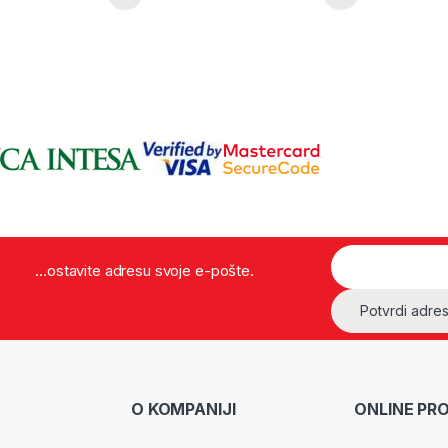
...ostavite adresu svoje e-pošte.
O KOMPANIJI
ONLINE PR