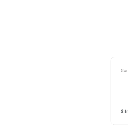
Gor
Šif