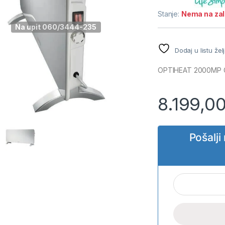
Stanje:
Nema na za
Na upit 060/3444-235
Dodaj u listu žel
OPTIHEAT 2000MP 
8.199,0
Pošalj