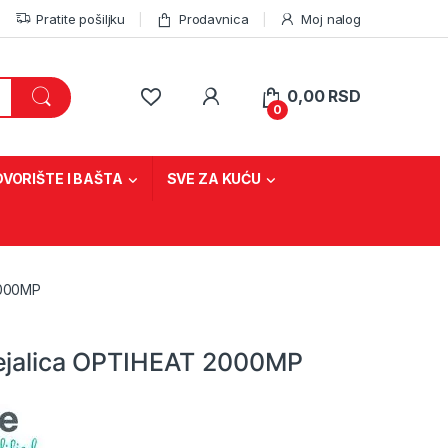
Pratite pošiljku
Prodavnica
Moj nalog
0,00
RSD
0
DVORIŠTE I BAŠTA
SVE ZA KUĆU
2000MP
ejalica OPTIHEAT 2000MP