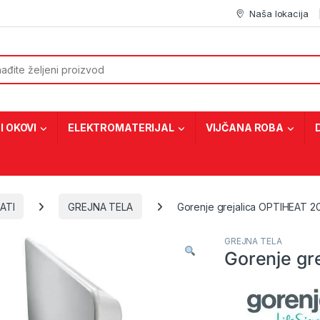
Naša lokacija
or:
I OKOVI
ELEKTROMATERIJAL
VIJČANA ROBA
ATI
GREJNA TELA
Gorenje grejalica OPTIHEAT 
GREJNA TELA
Gorenje gr