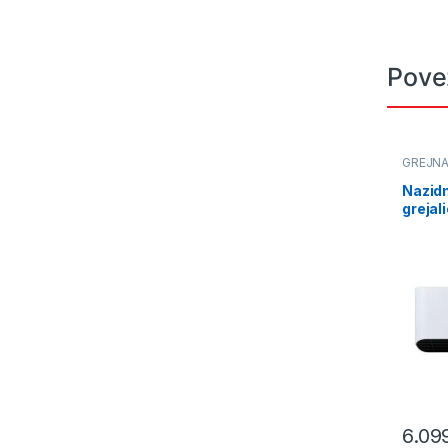
Pove
GREJNA
Nazid
greja
(FKF2
6.09