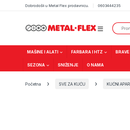
Skip to navigation
Skip to content
Dobrodošli u Metal Flex prodavnicu.
0603444235
Search f
MAŠINE I ALATI
FARBARA I HTZ
BRAVE 
SEZONA
SNIŽENJE
O NAMA
Početna
SVE ZA KUĆU
KUĆNI APAR