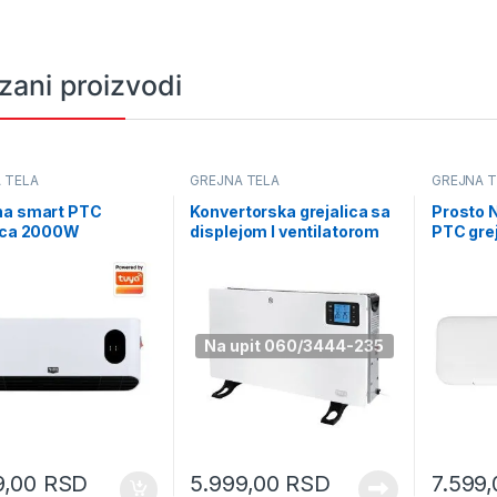
zani proizvodi
 TELA
GREJNA TELA
GREJNA T
na smart PTC
Konvertorska grejalica sa
Prosto 
lica 2000W
displejom I ventilatorom
PTC gre
020CW)
2000W (FK-Y06D)
(FKF202
Na upit 060/3444-235
9,00
RSD
5.999,00
RSD
7.599