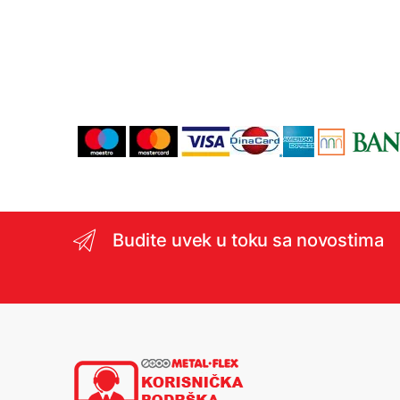
Budite uvek u toku sa novostima