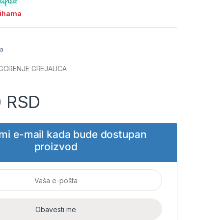
lihama
ja
GORENJE GREJALICA
0
RSD
i mi e-mail kada bude dostupan
proizvod