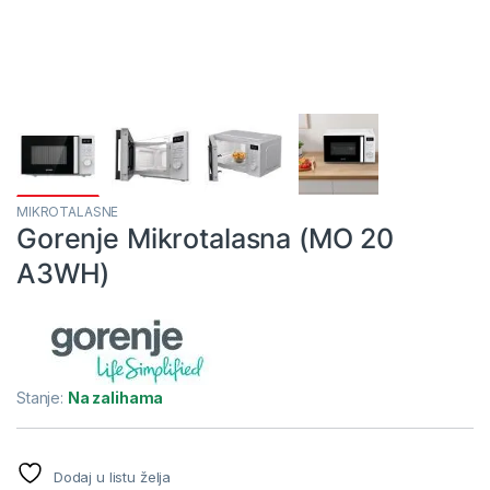
MIKROTALASNE
Gorenje Mikrotalasna (MO 20
A3WH)
Stanje:
Na zalihama
Dodaj u listu želja