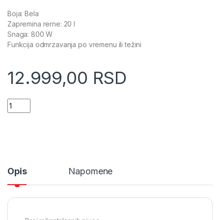
Boja: Bela
Zapremina rerne: 20 l
Snaga: 800 W
Funkcija odmrzavanja po vremenu ili težini
12.999,00
RSD
Gorenje Mikrotalasna (MO 20 A3WH) quantity
Opis
Napomene