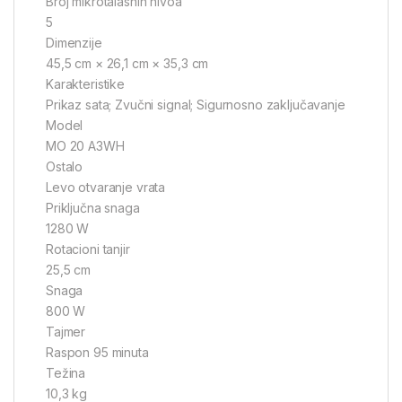
Broj mikrotalasnih nivoa
5
Dimenzije
45,5 cm × 26,1 cm × 35,3 cm
Karakteristike
Prikaz sata; Zvučni signal; Sigurnosno zaključavanje
Model
MO 20 A3WH
Ostalo
Levo otvaranje vrata
Priključna snaga
1280 W
Rotacioni tanjir
25,5 cm
Snaga
800 W
Tajmer
Raspon 95 minuta
Težina
10,3 kg