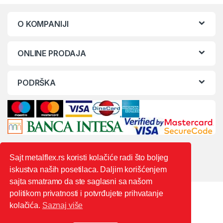
O KOMPANIJI
ONLINE PRODAJA
PODRŠKA
Sajt metalflex.rs koristi kolačiće radi što boljeg
iskustva naših posetilaca. Daljim korišćenjem
sajta smatramo da ste saglasni sa našom
politikom privatnosti i potvrđujete prihvatanje
kolačića.
Saznaj više