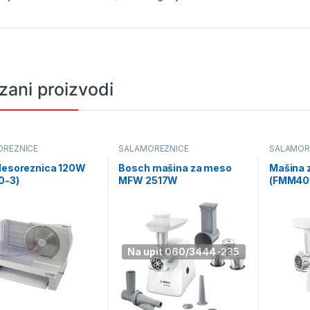
zani proizvodi
OREZNICE
SALAMOREZNICE
SALAMOR
 Mesoreznica 120W
Bosch mašina za meso
Mašina 
0-3)
MFW 2517W
(FMM40
Na upit 060/3444-235