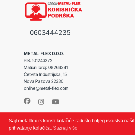
0603444235
METAL-FLEX D.O.O.
PIB: 101243272
Matični broj: 08264341
Četvrta Industrijska, 15
Nova Pazova 22330
online@metal-flex.com
Sajt metalflex.rs koristi kolačiće radi što boljeg iskustva na
prihvatanje kolačića.
Saznaj više
© METAL FLEX -Zadržava sva autorska prava