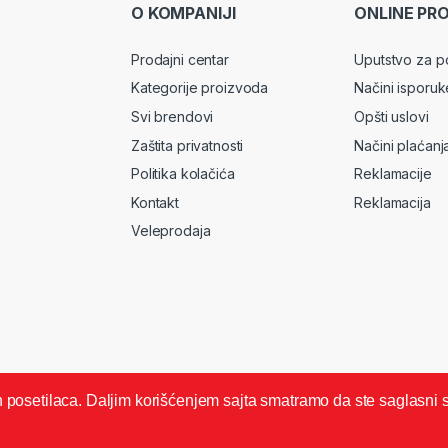
O KOMPANIJI
ONLINE PR
Prodajni centar
Uputstvo za p
Kategorije proizvoda
Načini isporuk
Svi brendovi
Opšti uslovi
Zaštita privatnosti
Načini plaćanj
Politika kolačića
Reklamacije
Kontakt
Reklamacija
Veleprodaja
ših posetilaca. Daljim korišćenjem sajta smatramo da ste saglasni 