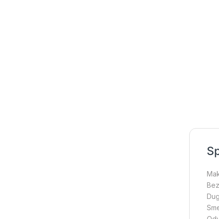
Sp
Mak
Bez
Dug
Sme
Odv