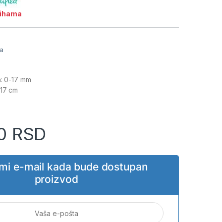
lihama
ja
a: 0-17 mm
 17 cm
00
RSD
i mi e-mail kada bude dostupan
proizvod