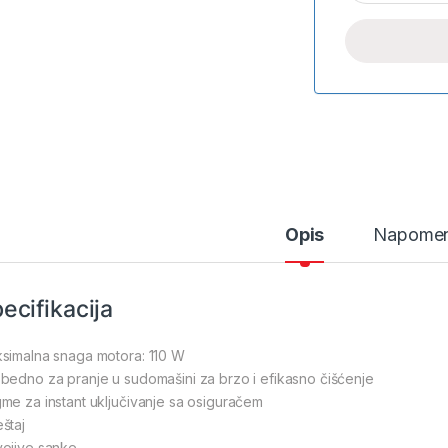
Opis
Napome
ecifikacija
simalna snaga motora: 110 W
bedno za pranje u sudomašini za brzo i efikasno čišćenje
me za instant uključivanje sa osiguračem
štaj
ojive sanke