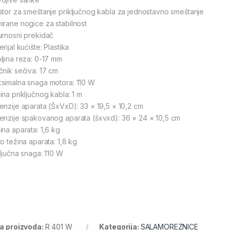
stor za smeštanje priključnog kabla za jednostavno smeštanje
irane nogice za stabilnost
urnosni prekidač
rijal kućište: Plastika
ljina reza: 0-17 mm
čnik sečiva: 17 cm
simalna snaga motora: 110 W
ina priključnog kabla: 1 m
enzije aparata (ŠxVxD): 33 × 19,5 × 10,2 cm
enzije spakovanog aparata (šxvxd): 36 × 24 × 10,5 cm
ina aparata: 1,6 kg
to težina aparata: 1,8 kg
ključna snaga: 110 W
ra proizvoda:
R 401 W
Kategorija:
SALAMOREZNICE