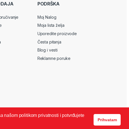
ODAJA
PODRŠKA
oručivanje
Moj Nalog
e
Moja lista želja
Uporedite proizvode
a
Česta pitanja
Blog i vesti
Reklamne poruke
sa našom politikom privatnosti i potvrđujete
Prihvatam