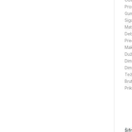
Pro
Gum
Sig
Mate
Deb
Pre
Mak
Duž
Dim
Dim
Tež
Bru
Pri
Šif