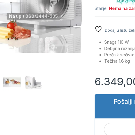
Stanje:
Nema na za
Na upit 060/3444-235
Dodaj u listu žel
Snaga 110 W
Debljina rezanj
Prečnik sečiva:
Težina 1.6 kg
6.349,
Pošalj