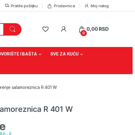
Pratite pošiljku
Prodavnica
Moj nalog
0,00
RSD
0
DVORIŠTE I BAŠTA
SVE ZA KUĆU
renje salamoreznica R 401 W
lamoreznica R 401 W