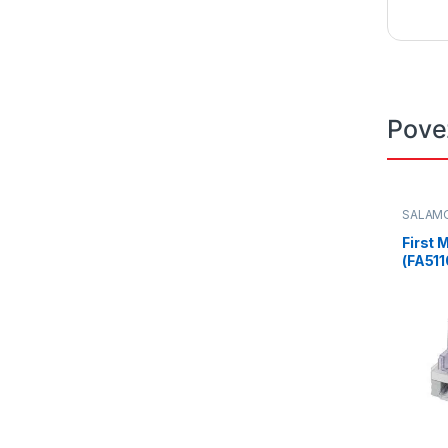
Pove
SALAM
First
(FA511