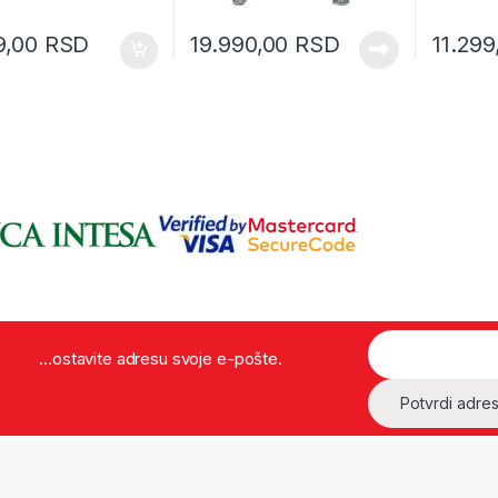
9,00
RSD
19.990,00
RSD
11.29
...ostavite adresu svoje e-pošte.