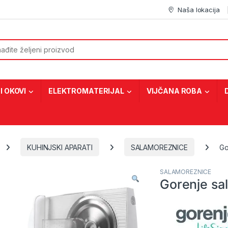
Naša lokacija
or:
I OKOVI
ELEKTROMATERIJAL
VIJČANA ROBA
KUHINJSKI APARATI
SALAMOREZNICE
Go
SALAMOREZNICE
Gorenje sa