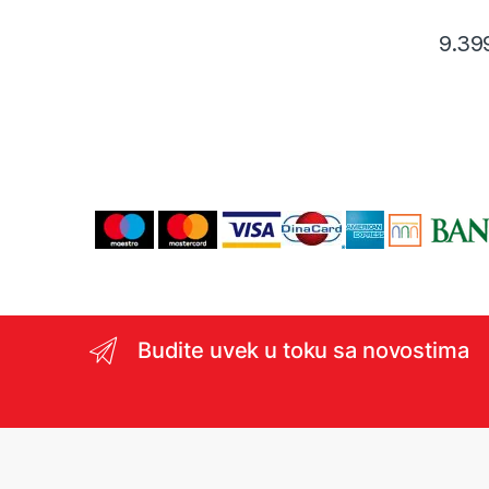
9.39
Budite uvek u toku sa novostima