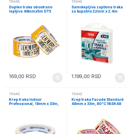
TRAKE
TRAKE
Duplex traka obostrano
Samolepljiva zaptivna traka
lepljiva 48mmx5m DT5
za kupatilo 22mm x 2.4m
GT122
169,00
RSD
1.199,00
RSD
TRAKE
TRAKE
Krep traka Indoor
Krep traka Facade Standard
Professional, 18mm x 33m,
48mm x 33m, 80ᵒC FASK48
70ᵒC BK18