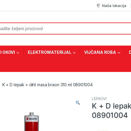
Naša lokacija
or:
I OKOVI
ELEKTROMATERIJAL
VIJČANA ROBA
K + D lepak + diht masa braon 310 ml 08901004
LEPKOVI
K + D lepa
08901004