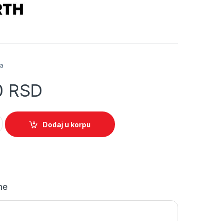
a
ja
0
RSD
 masa braon 310 ml 08901004 quantity
Dodaj u korpu
ne