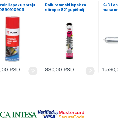
zalni lepak u spreju
Poliuretanski lepak za
K+D Lepa
 0890100906
stiropor 821gr. pištolj
masa cr
PPS821P
189010
0,00
RSD
880,00
RSD
1.590