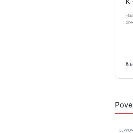
K 
Ela
drv
Šif
Pove
LEPKOV