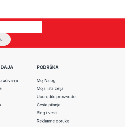
ODAJA
PODRŠKA
oručivanje
Moj Nalog
e
Moja lista želja
Uporedite proizvode
a
Česta pitanja
Blog i vesti
Reklamne poruke