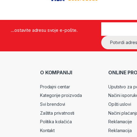
...ostavite adresu svoje e-pošte.
O KOMPANIJI
ONLINE PR
Prodajni centar
Uputstvo za p
Kategorije proizvoda
Načini isporuk
Svi brendovi
Opšti uslovi
Zaštita privatnosti
Načini plaćanj
Politika kolačića
Reklamacije
Kontakt
Reklamacija