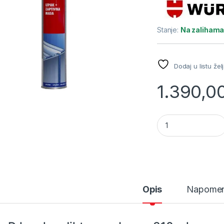
Stanje:
Na zaliham
Dodaj u listu žel
1.390,0
K + D lepak + diht
Opis
Napome