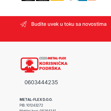
Budite uvek u toku sa novostima
0603444235
METAL-FLEX D.O.O.
PIB: 101243272
Matični broj: 08264341