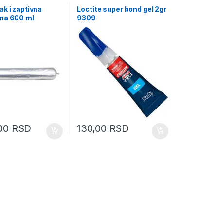
k i zaptivna
Loctite super bond gel 2gr
na 600 ml
9309
0183
,00
RSD
130,00
RSD