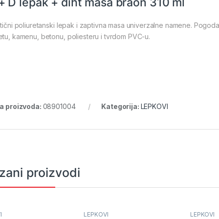
+ D lepak + diht masa braon 310 ml
stični poliuretanski lepak i zaptivna masa univerzalne namene. Pogod
etu, kamenu, betonu, poliesteru i tvrdom PVC-u.
ra proizvoda:
08901004
Kategorija:
LEPKOVI
zani proizvodi
I
LEPKOVI
LEPKOVI