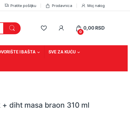
Pratite pošiljku
Prodavnica
Moj nalog
0,00
RSD
0
DVORIŠTE I BAŠTA
SVE ZA KUĆU
k + diht masa braon 310 ml