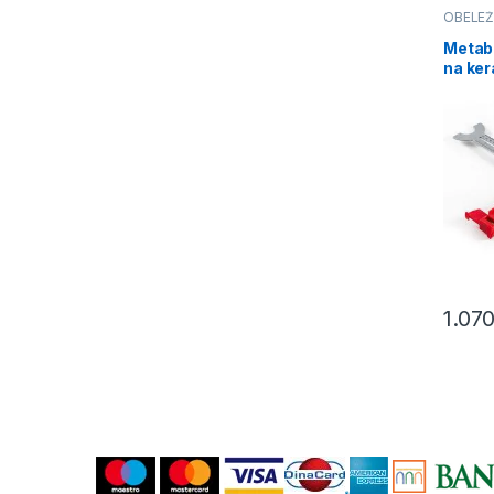
OBELEŽ
Metabo
na ke
303 (
1.07