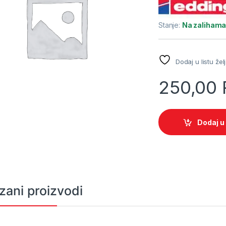
Stanje:
Na zaliham
Dodaj u listu žel
250,00
Dodaj u
zani proizvodi