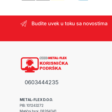
Budite uvek u toku sa novostima
0603444235
METAL-FLEX D.O.O.
PIB: 101243272
Matični broj: 08264341