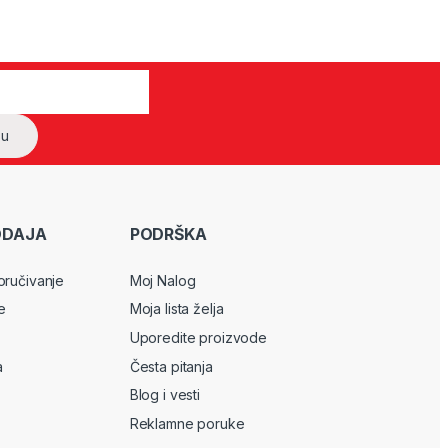
ODAJA
PODRŠKA
oručivanje
Moj Nalog
e
Moja lista želja
Uporedite proizvode
a
Česta pitanja
Blog i vesti
Reklamne poruke