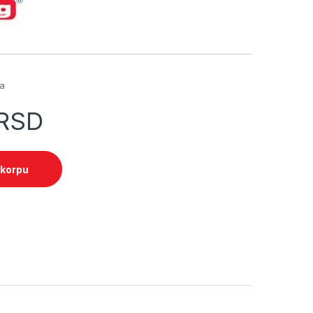
a
ja
RSD
 korpu