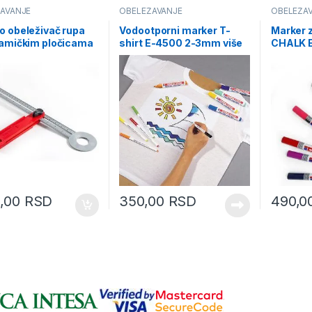
AVANJE
OBELEŽAVANJE
OBELEŽA
 obeleživač rupa
Vodootporni marker T-
Marker 
ramičkim pločicama
shirt E-4500 2-3mm više
CHALK 
K303)
boja
(08M40
0,00
RSD
350,00
RSD
490,0