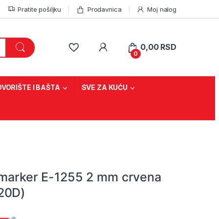
Pratite pošiljku
Prodavnica
Moj nalog
0,00
RSD
0
DVORIŠTE I BAŠTA
SVE ZA KUĆU
i marker E-1255 2 mm crvena
20D)