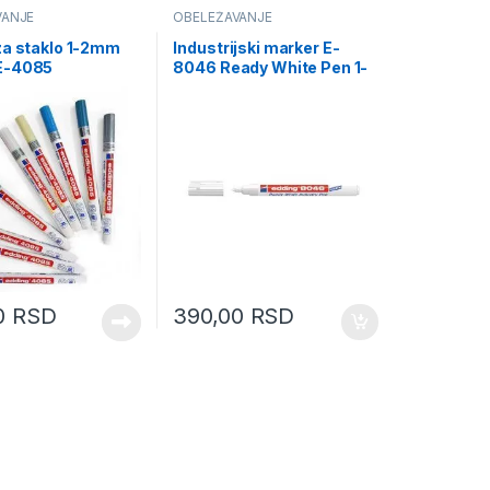
VANJE
OBELEŽAVANJE
za staklo 1-2mm
Industrijski marker E-
E-4085
8046 Ready White Pen 1-
85)
3mm bela (08M8046A)
0
RSD
390,00
RSD