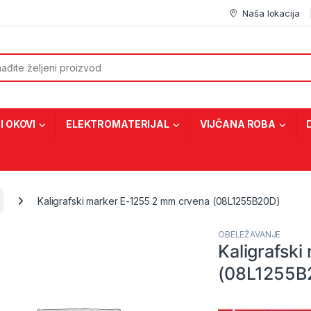
Naša lokacija
or:
I OKOVI
ELEKTROMATERIJAL
VIJČANA ROBA
Kaligrafski marker E-1255 2 mm crvena (08L1255B20D)
OBELEŽAVANJE
Kaligrafsk
(08L1255B