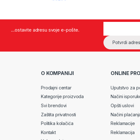
...ostavite adresu svoje e-pošte.
O KOMPANIJI
ONLINE PR
Prodajni centar
Uputstvo za p
Kategorije proizvoda
Načini isporuk
Svi brendovi
Opšti uslovi
Zaštita privatnosti
Načini plaćanj
Politika kolačića
Reklamacije
Kontakt
Reklamacija