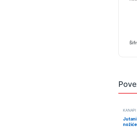
Šif
Pove
KANAPI
Jutan
nožić