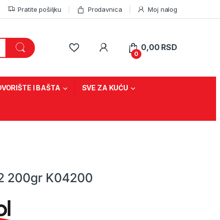
Pratite pošiljku
Prodavnica
Moj nalog
0,00
RSD
0
DVORIŠTE I BAŠTA
SVE ZA KUĆU
/2 200gr K04200