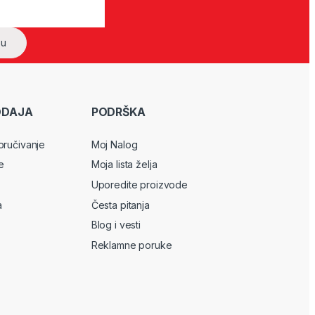
ODAJA
PODRŠKA
oručivanje
Moj Nalog
e
Moja lista želja
Uporedite proizvode
a
Česta pitanja
Blog i vesti
Reklamne poruke