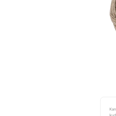
Kan
kud