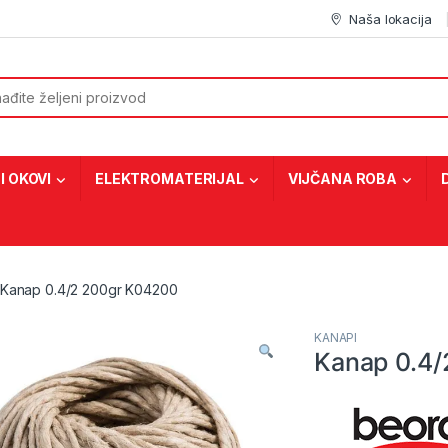
Naša lokacija
or:
I OKOVI
ELEKTROMATERIJAL
VIJČANA ROBA
Kanap 0.4/2 200gr K04200
KANAPI
Kanap 0.4