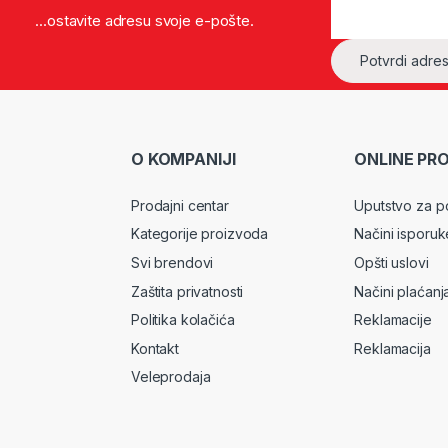
...ostavite adresu svoje e-pošte.
O KOMPANIJI
ONLINE PR
Prodajni centar
Uputstvo za p
Kategorije proizvoda
Načini isporuk
Svi brendovi
Opšti uslovi
Zaštita privatnosti
Načini plaćanj
Politika kolačića
Reklamacije
Kontakt
Reklamacija
Veleprodaja