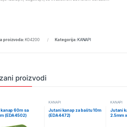
ra proizvoda:
K04200
Kategorija:
KANAPI
zani proizvodi
KANAPI
KANAPI
i kanap 60m sa
Jutani kanap za baštu 10m
Jutani k
em (EDA4502)
(EDA4472)
2.5mm x
(EDA44