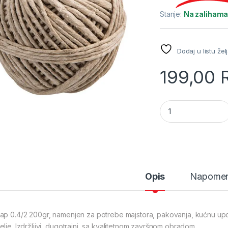
Stanje:
Na zaliham
Dodaj u listu žel
199,00
Kanap 0.4/2 200gr
Opis
Napome
ap 0.4/2 200gr, namenjen za potrebe majstora, pakovanja, kućnu upotr
elje. Izdržljivi, dugotrajni, sa kvalitetnom završnom obradom.