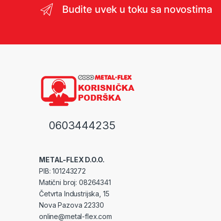
Budite uvek u toku sa novostima
0603444235
METAL-FLEX D.O.O.
PIB: 101243272
Matični broj: 08264341
Četvrta Industrijska, 15
Nova Pazova 22330
online@metal-flex.com