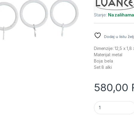
Stanje:
Na zaliham
Dodaj u listu žel
Dimenzije: 12,5 x 1,8
Materijal: metal
Boja: bela
Set 8 alki
580,00
Luance Alke metaln