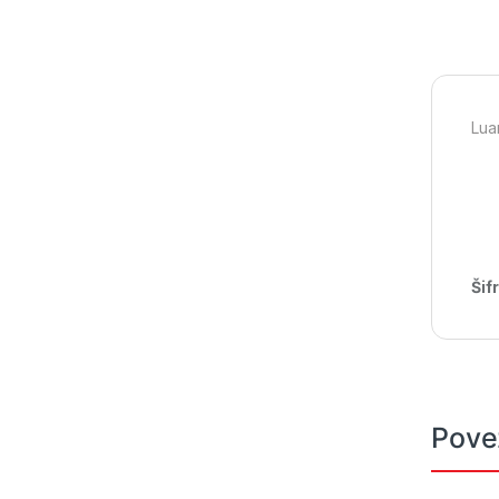
Lua
Šif
Pove