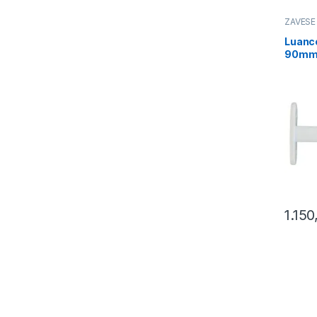
ZAVESE
Luanc
90mm 
(7203
1.15