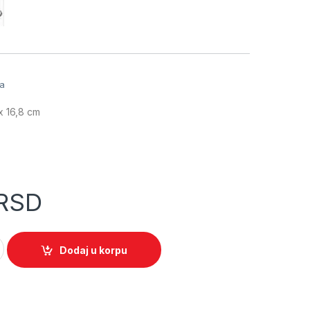
a
ja
 x 16,8 cm
RSD
e D28 X8 mat bela (7931108) quantity
Dodaj u korpu