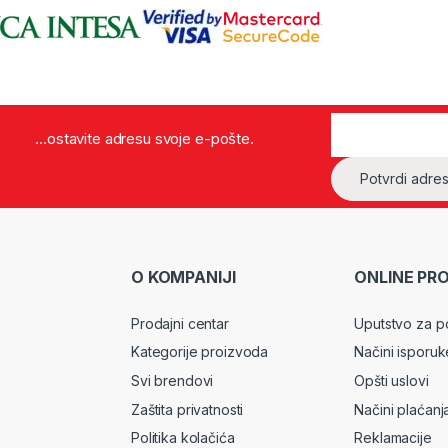
...ostavite adresu svoje e-pošte.
O KOMPANIJI
ONLINE PR
Prodajni centar
Uputstvo za p
Kategorije proizvoda
Načini isporuk
Svi brendovi
Opšti uslovi
Zaštita privatnosti
Načini plaćanj
Politika kolačića
Reklamacije