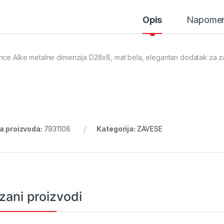
Opis
Napome
nce Alke metalne dimenzija D28x8, mat bela, elegantan dodatak za z
ra proizvoda:
7931108
Kategorija:
ZAVESE
zani proizvodi