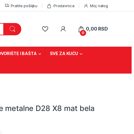
Pratite pošiljku
Prodavnica
Moj nalog
0,00
RSD
0
DVORIŠTE I BAŠTA
SVE ZA KUĆU
e metalne D28 X8 mat bela