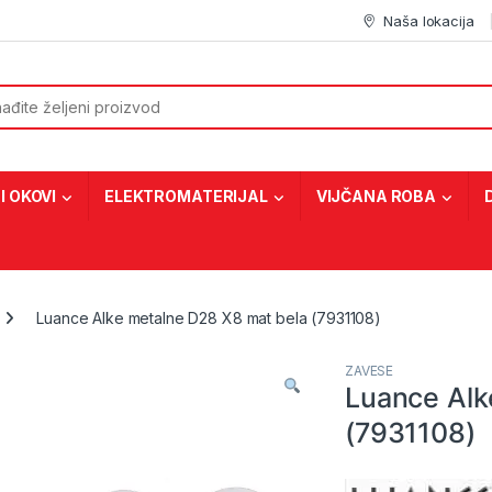
Naša lokacija
or:
I OKOVI
ELEKTROMATERIJAL
VIJČANA ROBA
Luance Alke metalne D28 X8 mat bela (7931108)
ZAVESE
Luance Alk
(7931108)