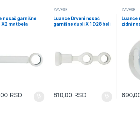
ZAVESE
ZAVESE
e nosač garnišne
Luance Drveni nosač
Luance 
X2 mat bela
garnišne dupli X 1 D28 beli
zidni no
108)
(9208N2801)
D20 X2 
(720610
0,00
RSD
810,00
RSD
690,0