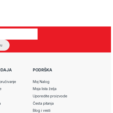
ODAJA
PODRŠKA
oručivanje
Moj Nalog
e
Moja lista želja
Uporedite proizvode
a
Česta pitanja
Blog i vesti