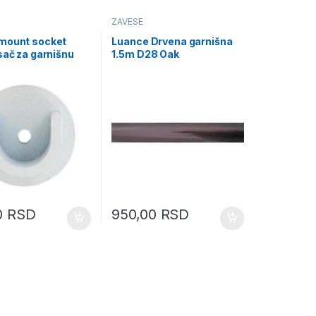
ZAVESE
mount socket
Luance Drvena garnišna
sač za garnišnu
1.5m D28 Oak
mat bela
(9002N2890)
8)
0
RSD
950,00
RSD