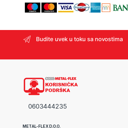
Budite uvek u toku sa novostima
0603444235
METAL-FLEX D.O.O.