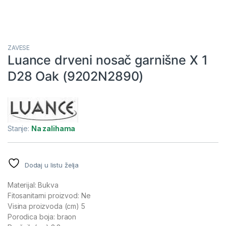
ZAVESE
Luance drveni nosač garnišne X 1
D28 Oak (9202N2890)
Stanje:
Na zalihama
Dodaj u listu želja
Materijal: Bukva
Fitosanitarni proizvod: Ne
Visina proizvoda (cm) 5
Porodica boja: braon