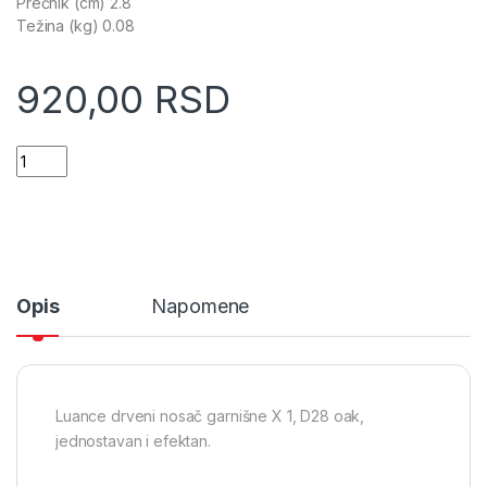
Prečnik (cm) 2.8
Težina (kg) 0.08
920,00
RSD
Luance drveni nosač garnišne X 1 D28 Oak (9202N2890) quan
Opis
Napomene
Luance drveni nosač garnišne X 1, D28 oak,
jednostavan i efektan.