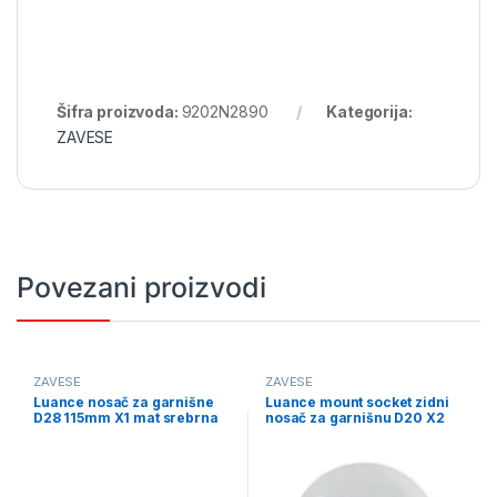
Šifra proizvoda:
9202N2890
Kategorija:
ZAVESE
Povezani proizvodi
ZAVESE
ZAVESE
Luance nosač za garnišne
Luance mount socket zidni
D28 115mm X1 mat srebrna
nosač za garnišnu D20 X2
(723393)
mat bela (7206108)