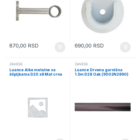
870,00
RSD
690,00
RSD
ZAVESE
ZAVESE
Luance Alke metalne sa
Luance Drvena garnišna
štipljkama D20 x8 Mat crna
1.5m D28 Oak (9002N2890)
(7915955)