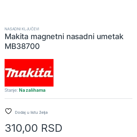
NASADNI KLJUČEVI
Makita magnetni nasadni umetak
MB38700
Stanje:
Na zalihama
Dodaj u listu želja
310,00
RSD