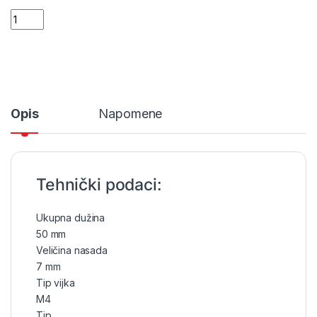
Makita magnetni nasadni umetak MB38700 quantity
Opis
Napomene
Tehnički podaci:
Ukupna dužina
50 mm
Veličina nasada
7 mm
Tip vijka
M4
Tip