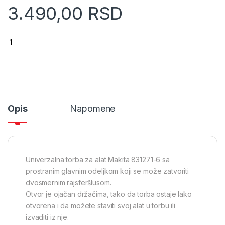
3.490,00
RSD
Makita Platnena torba za alat (8312716) quantity
Opis
Napomene
Univerzalna torba za alat Makita 831271-6 sa
prostranim glavnim odeljkom koji se može zatvoriti
dvosmernim rajsferšlusom.
Otvor je ojačan držačima, tako da torba ostaje lako
otvorena i da možete staviti svoj alat u torbu ili
izvaditi iz nje.