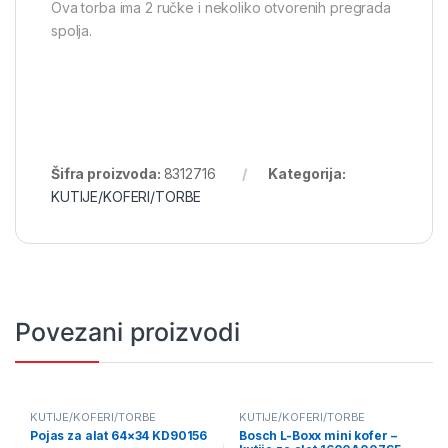
Ova torba ima 2 ručke i nekoliko otvorenih pregrada
spolja.
Šifra proizvoda:
8312716
Kategorija:
KUTIJE/KOFERI/TORBE
Povezani proizvodi
KUTIJE/KOFERI/TORBE
KUTIJE/KOFERI/TORBE
Pojas za alat 64×34 KD90156
Bosch L-Boxx mini kofer –