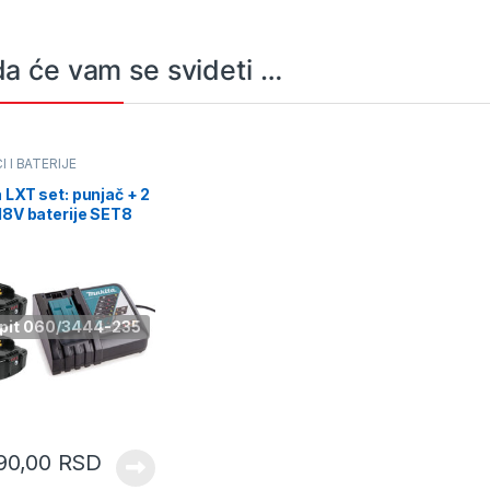
a će vam se svideti …
 I BATERIJE
 LXT set: punjač + 2
18V baterije SET8
pit 060/3444-235
90,00
RSD