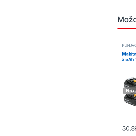
Možd
PUNJAČI
Makita
x 5Ah 
Na u
30.8