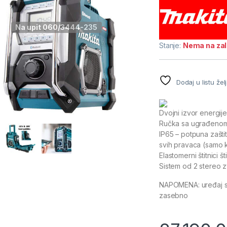
Na upit 060/3444-235
Stanje:
Nema na za
Dodaj u listu žel
Dvojni izvor energije
Ručka sa ugrađenom
IP65 – potpuna zašti
svih pravaca (samo k
Elastomerni štitnici 
Sistem od 2 stereo 
NAPOMENA: uređaj se
zasebno