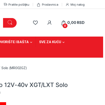
Pratite pošiljku
Prodavnica
Moj nalog
0,00
RSD
0
DVORIŠTE I BAŠTA
SVE ZA KUĆU
T Solo (MR002GZ)
io 12V-40v XGT/LXT Solo
)