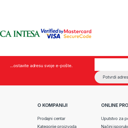
...ostavite adresu svoje e-pošte.
O KOMPANIJI
ONLINE PR
Prodajni centar
Uputstvo za p
Kategorije proizvoda
Načini isporuk