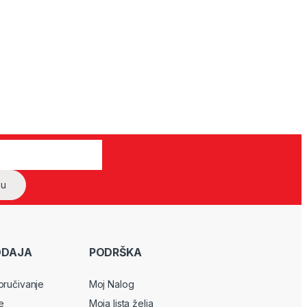
ODAJA
PODRŠKA
oručivanje
Moj Nalog
e
Moja lista želja