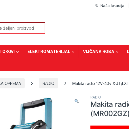
Naša lokacija
or:
I OKOVI
ELEKTROMATERIJAL
VIJČANA ROBA
KA OPREMA
RADIO
Makita radio 12V-40v XGT/LX
RADIO
Makita rad
(MR002GZ