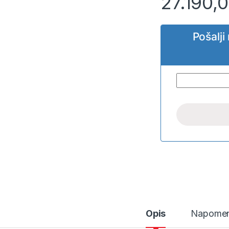
27.190,
Pošalj
Opis
Napome