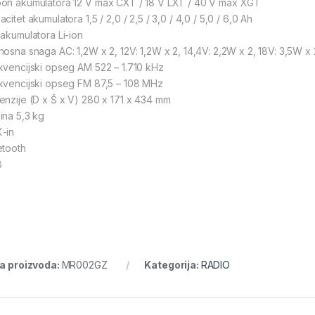
on akumulatora 12 V max CXT / 18 V LXT / 40 V max XGT
citet akumulatora 1,5 / 2,0 / 2,5 / 3,0 / 4,0 / 5,0 / 6,0 Ah
 akumulatora Li-ion
nosna snaga AC: 1,2W x 2, 12V: 1,2W x 2, 14,4V: 2,2W x 2, 18V: 3,5W x
kvencijski opseg AM 522 – 1.710 kHz
kvencijski opseg FM 87,5 – 108 MHz
enzije (D x Š x V) 280 x 171 x 434 mm
ina 5,3 kg
-in
etooth
B
ra proizvoda:
MR002GZ
Kategorija:
RADIO