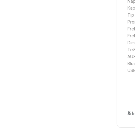
Nap
Kapa
Tip
Pre
Fre
Fre
Dim
Tež
AUX
Blu
US
Šif