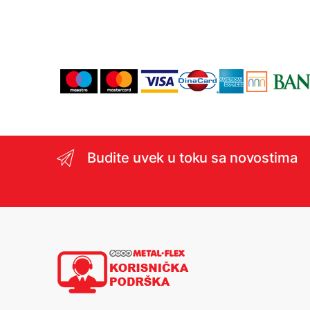
Budite uvek u toku sa novostima