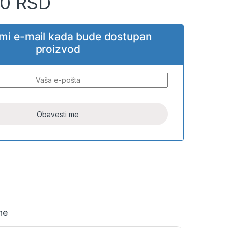
00
RSD
i mi e-mail kada bude dostupan
proizvod
ne