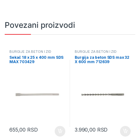
Povezani proizvodi
BURGIJE ZA BETON I ZID
BURGIJE ZA BETON I ZID
Sekač 18 x 25 x 400 mm SDS
Burgija za beton SDS max 32
MAX 703429
X 600 mm 712639
655,00
RSD
3.990,00
RSD