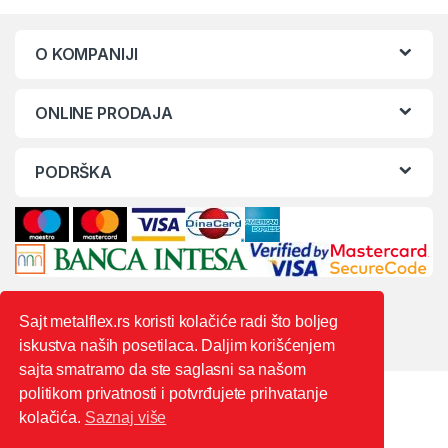
O KOMPANIJI
ONLINE PRODAJA
PODRŠKA
Sajt metalflex.rs koristi kolačiće radi što boljeg
iskustva naših posetilaca. Daljim korišćenjem
sajta smatramo da ste saglasni sa našom
politikom privatnosti i potvrđujete prihvatanje
kolačića.
Saznaj više