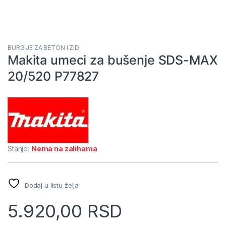
BURGIJE ZA BETON I ZID
Makita umeci za bušenje SDS-MAX
20/520 P77827
Stanje:
Nema na zalihama
Dodaj u listu želja
5.920,00
RSD