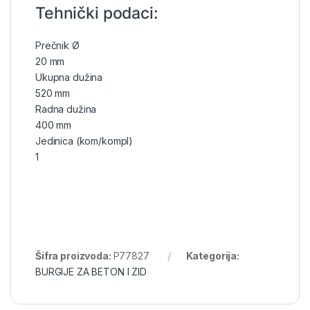
Tehnički podaci:
Prečnik Ø
20 mm
Ukupna dužina
520 mm
Radna dužina
400 mm
Jedinica (kom/kompl)
1
Šifra proizvoda:
P77827
Kategorija:
BURGIJE ZA BETON I ZID