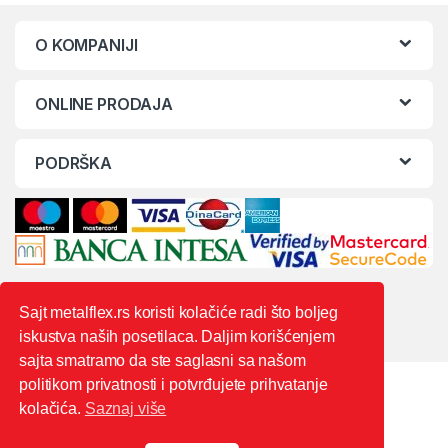
O KOMPANIJI
ONLINE PRODAJA
PODRŠKA
Sajt metalflex.rs koristi kolačiće radi što boljeg
iskustva naših posetilaca. Daljim korišćenjem
sajta smatramo da ste saglasni sa našom
politikom privatnosti i potvrđujete prihvatanje
kolačića.
Saznaj više