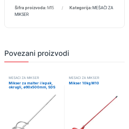
Šifra proizvoda:
M15
Kategorija:
MEŠAČI ZA
MIKSER
Povezani proizvodi
MEŠAČI ZA MIKSER
MEŠAČI ZA MIKSER
Mikser za malter i lepak,
Mikser 10kg M10
okrugli, ø90x500mm, SDS
MMLOSDS