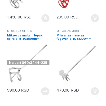
1.450,00
RSD
299,00
RSD
MEŠAČI ZA MIKSER
MEŠAČI ZA MIKSER
Mikser za malter i lepak,
Mikser za mase za
spirala, ø140x600mm
fugovanje, ø75x300mm
MMLS140
MMF75
Na upit 060/3444-235
990,00
RSD
470,00
RSD