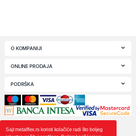
O KOMPANIJI
ONLINE PRODAJA
PODRŠKA
Sajt metalflex.rs koristi kolačiće radi što boljeg