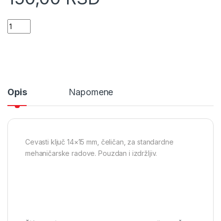
Mtx Ključ cevasti 14x15 mm (137169) quantity
Opis
Napomene
Cevasti ključ 14×15 mm, čeličan, za standardne
mehaničarske radove. Pouzdan i izdržljiv.