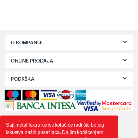
O KOMPANIJI
ONLINE PRODAJA
PODRŠKA
Sajt metalflex.rs koristi kolačiće radi što boljeg
iskustva naših posetilaca. Daljim korišćenjem