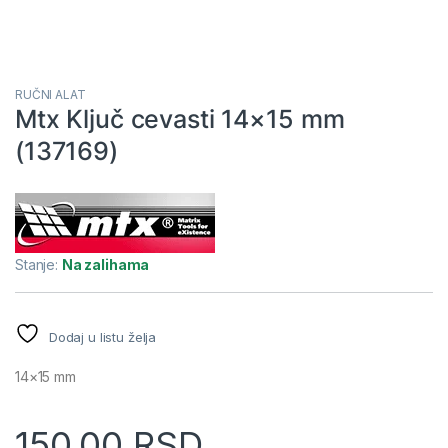
RUČNI ALAT
Mtx Ključ cevasti 14×15 mm
(137169)
Stanje:
Na zalihama
Dodaj u listu želja
14×15 mm
150,00
RSD