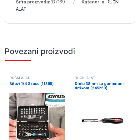
Šifra proizvoda:
137169
Kategorija:
RUČNI
ALAT
Povezani proizvodi
RUČNI ALAT
RUČNI ALAT
Bitovi 1/4 Gross (11365)
Dleto 38mm sa gumenom
drškom (245259)