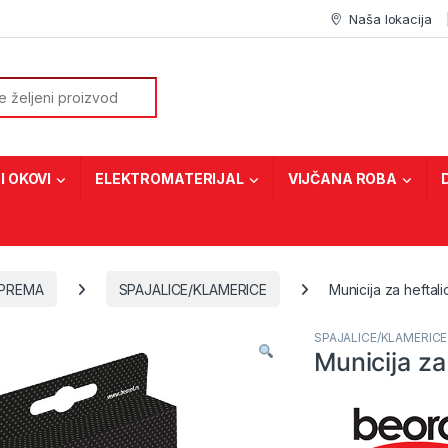
Naša lokacija
or:
I OKOVI
ELEKTROMATERIJAL
VIJČANA ROBA
OPREMA
SPAJALICE/KLAMERICE
Municija za hefta
SPAJALICE/KLAMERICE
Municija z