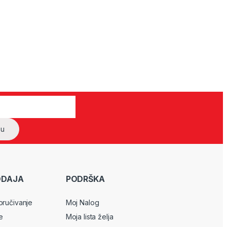
ODAJA
PODRŠKA
oručivanje
Moj Nalog
e
Moja lista želja