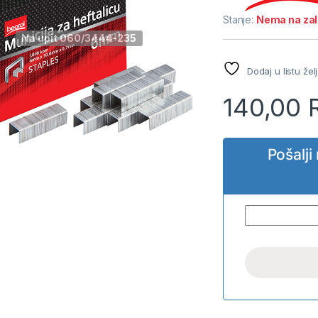
Stanje:
Nema na za
Na upit 060/3444-235
Dodaj u listu žel
140,00
Pošalj