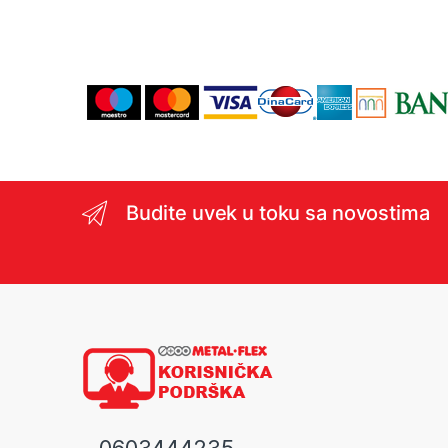
Budite uvek u toku sa novostima
0603444235