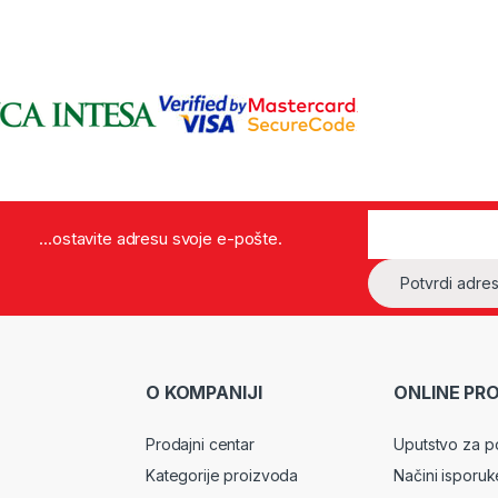
...ostavite adresu svoje e-pošte.
O KOMPANIJI
ONLINE PR
Prodajni centar
Uputstvo za p
Kategorije proizvoda
Načini isporuk