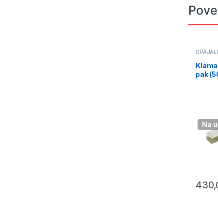
Pove
SPAJAL
Klama
pak (
Na u
430