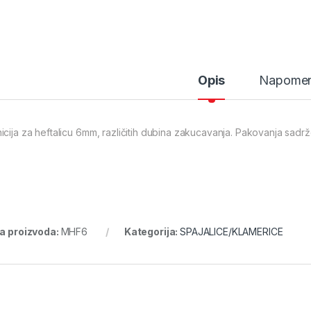
Opis
Napome
icija za heftalicu 6mm, različitih dubina zakucavanja. Pakovanja sad
ra proizvoda:
MHF6
Kategorija:
SPAJALICE/KLAMERICE