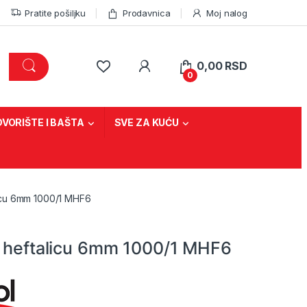
Pratite pošiljku
Prodavnica
Moj nalog
0,00
RSD
0
DVORIŠTE I BAŠTA
SVE ZA KUĆU
licu 6mm 1000/1 MHF6
a heftalicu 6mm 1000/1 MHF6