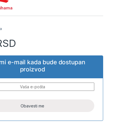
lihama
ja
RSD
i mi e-mail kada bude dostupan
proizvod