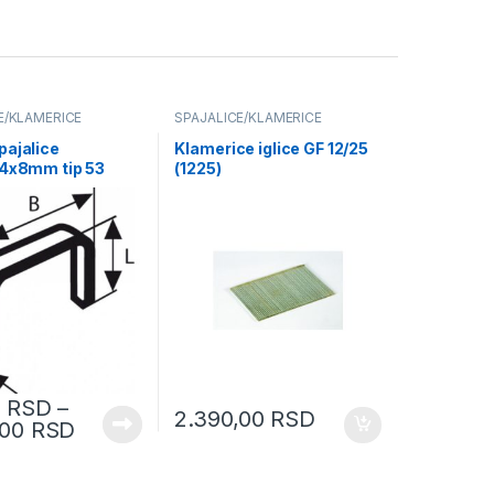
E/KLAMERICE
SPAJALICE/KLAMERICE
pajalice
Klamerice iglice GF 12/25
74x8mm tip 53
(1225)
0
RSD
–
2.390,00
RSD
,00
RSD