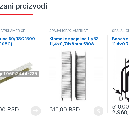
zani proizvodi
ICE/KLAMERICE
SPAJALICE/KLAMERICE
SPAJALIC
rica 50/08C 1500
Klameks spajalica tip 53
Bosch s
5008C)
11,4×0,74x8mm 5308
11.4×0.
pit 060/3444-235
510,0
,00
RSD
310,00
RSD
2.960