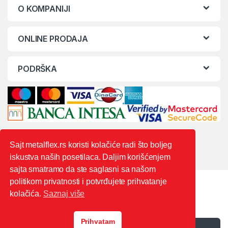
O KOMPANIJI
ONLINE PRODAJA
PODRŠKA
Sajt metalflex.rs koristi kolačiće radi što boljeg
iskustva naših posetilaca. Daljim korišćenjem
sajta smatramo da ste saglasni sa našom
politikom privatnosti i potvrđujete prihvatanje
kolačića.
Saznaj više
Prihvatam