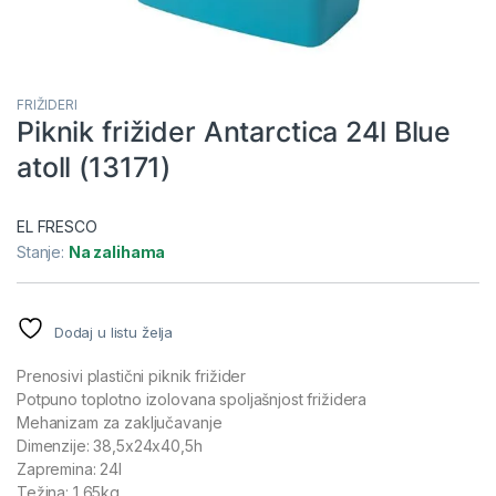
FRIŽIDERI
Piknik frižider Antarctica 24l Blue
atoll (13171)
EL FRESCO
Stanje:
Na zalihama
Dodaj u listu želja
Prenosivi plastični piknik frižider
Potpuno toplotno izolovana spoljašnjost frižidera
Mehanizam za zaključavanje
Dimenzije: 38,5x24x40,5h
Zapremina: 24l
Težina: 1,65kg