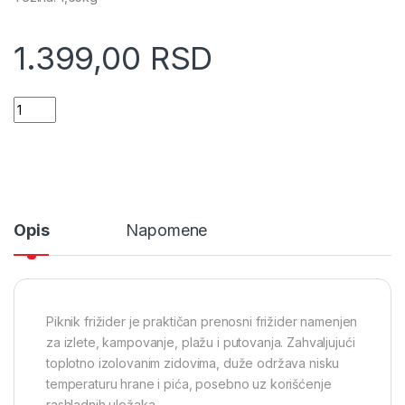
1.399,00
RSD
Piknik frižider Antarctica 24l Blue atoll (13171) quantity
Opis
Napomene
Piknik frižider je praktičan prenosni frižider namenjen
za izlete, kampovanje, plažu i putovanja. Zahvaljujući
toplotno izolovanim zidovima, duže održava nisku
temperaturu hrane i pića, posebno uz korišćenje
rashladnih uložaka.