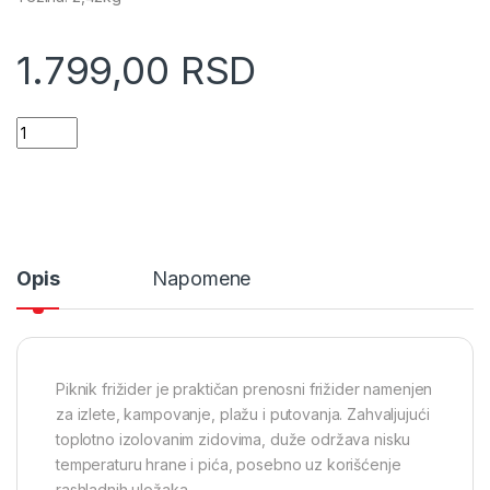
1.799,00
RSD
Piknik frižider Antarctica 32l Blue atoll (13175) quantity
Opis
Napomene
Piknik frižider je praktičan prenosni frižider namenjen
za izlete, kampovanje, plažu i putovanja. Zahvaljujući
toplotno izolovanim zidovima, duže održava nisku
temperaturu hrane i pića, posebno uz korišćenje
rashladnih uložaka.