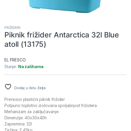
FRIŽIDERI
Piknik frižider Antarctica 32l Blue
atoll (13175)
EL FRESCO
Stanje:
Na zalihama
Dodaj u listu želja
Prenosivi plastični piknik frižider
Potpuno toplotno izolovana spoljašnjost frižidera
Mehanizam za zaključavanje
Dimenzije: 40x30x40h
Zapremina: 32l
Težina: 2,42kg