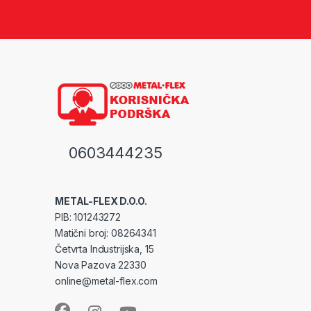
0603444235
METAL-FLEX D.O.O.
PIB: 101243272
Matični broj: 08264341
Četvrta Industrijska, 15
Nova Pazova 22330
online@metal-flex.com