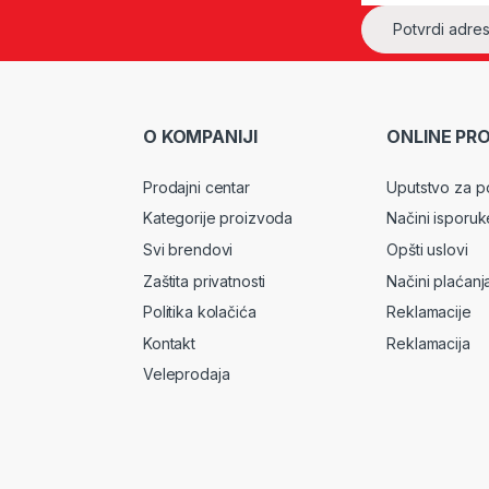
O KOMPANIJI
ONLINE PR
Prodajni centar
Uputstvo za p
Kategorije proizvoda
Načini isporuk
Svi brendovi
Opšti uslovi
Zaštita privatnosti
Načini plaćanj
Politika kolačića
Reklamacije
Kontakt
Reklamacija
Veleprodaja