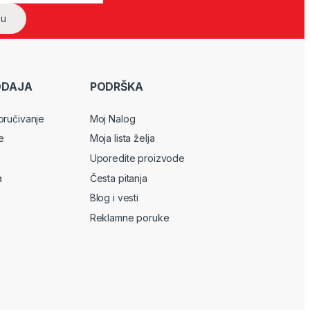
ODAJA
PODRŠKA
oručivanje
Moj Nalog
e
Moja lista želja
Uporedite proizvode
a
Česta pitanja
Blog i vesti
Reklamne poruke