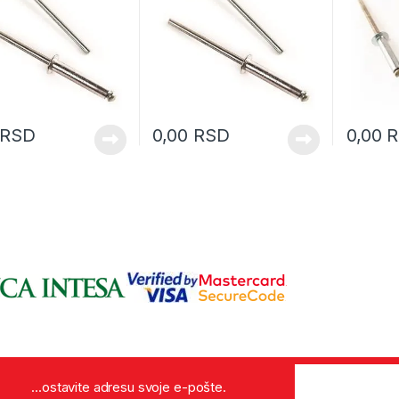
RSD
0,00
RSD
0,00
R
...ostavite adresu svoje e-pošte.