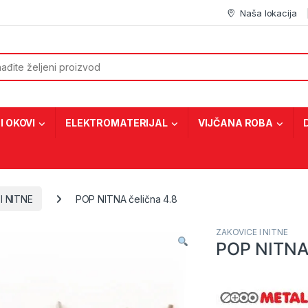
Naša lokacija
or:
I OKOVI
ELEKTROMATERIJAL
VIJČANA ROBA
I NITNE
POP NITNA čelična 4.8
ZAKOVICE I NITNE
POP NITNA 