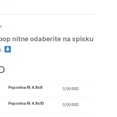
a
ja
pop nitne odaberite na spisku
u.
D
8 quantity
Pop nitna FE 4.8x8
0,00
RSD
10 quantity
Pop nitna FE 4.8x10
0,00
RSD
2 quantity