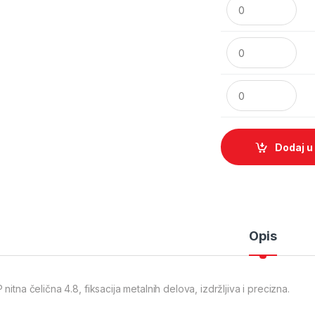
Pop nitna FE 4.8x
Pop nitna FE 4.8x
Dodaj u
Opis
nitna čelična 4.8, fiksacija metalnih delova, izdržljiva i precizna.