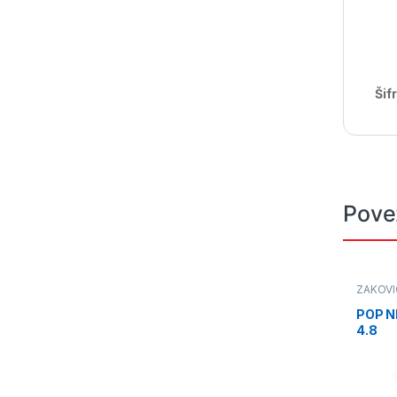
Šif
Pove
ZAKOVIC
POP N
4.8