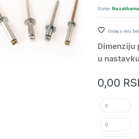
Stanje:
Na zaliham
Dodaj u listu žel
Dimenziju 
u nastavk
0,00
RS
Pop nitna FE 4.8x
Pop nitna FE 4.8x
Pop nitna FE 4.8x1