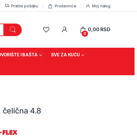
Pratite pošiljku
Prodavnica
Moj nalog
0,00
RSD
0
DVORIŠTE I BAŠTA
SVE ZA KUĆU
čelična 4.8