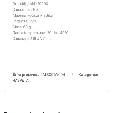
Broj uklj. / isklj.: 10000
Dimabilnost: Ne
Materijal kućišta: Plastika
IP zaštita: IP20
Masa: 60 g
Radna temperatura: -20 do +40°C
Dimenzije: Š16 x V51 mm
Šifra proizvoda:
LMIS001WG94
Kategorija:
RASVETA