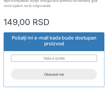
Njen kompaktan dizajn omogućava primenu na mestima gde
veće sijalice ne bi odgovarale
149,00
RSD
Pošalji mi e-mail kada bude dostupan
proizvod