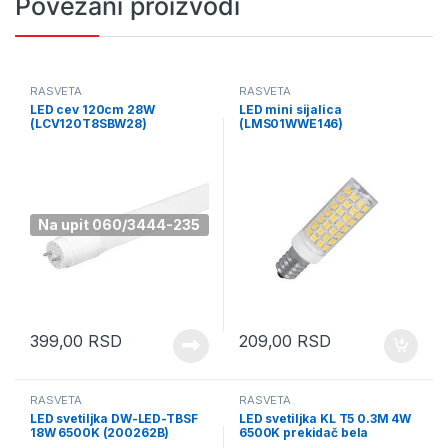
Povezani proizvodi
RASVETA
RASVETA
LED cev 120cm 28W
LED mini sijalica
(LCV120T8SBW28)
(LMS01WWE146)
Na upit 060/3444-235
399,00
RSD
209,00
RSD
RASVETA
RASVETA
LED svetiljka DW-LED-TBSF
LED svetiljka KL T5 0.3M 4W
18W 6500K (200262B)
6500K prekidač bela
(201816)