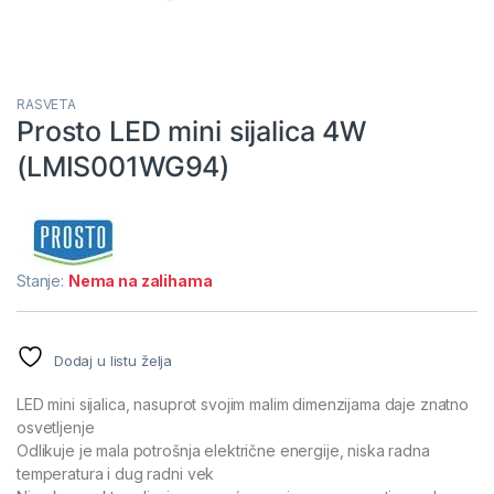
RASVETA
Prosto LED mini sijalica 4W
(LMIS001WG94)
Stanje:
Nema na zalihama
Dodaj u listu želja
LED mini sijalica, nasuprot svojim malim dimenzijama daje znatno
osvetljenje
Odlikuje je mala potrošnja električne energije, niska radna
temperatura i dug radni vek