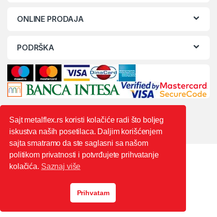
ONLINE PRODAJA
PODRŠKA
Sajt metalflex.rs koristi kolačiće radi što boljeg
iskustva naših posetilaca. Daljim korišćenjem
sajta smatramo da ste saglasni sa našom
politikom privatnosti i potvrđujete prihvatanje
kolačića.
Saznaj više
Prihvatam
0603444235