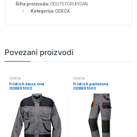
Šifra proizvoda:
OD0757GRUPISAN
Kategorija:
ODEĆA
Povezani proizvodi
ODEĆA
ODEĆA
Fridrich bluza siva
Fridrich pantalone
ODBE01002
ODBE01003