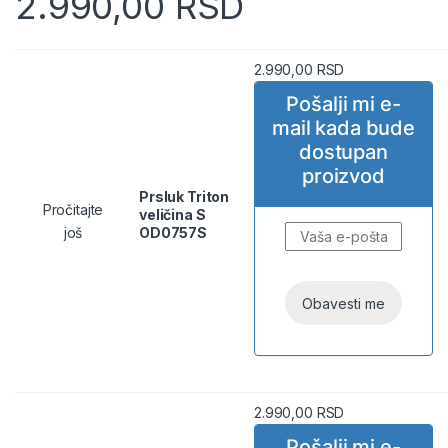
2.990,00
RSD
2.990,00
RSD
Pošalji mi e-
mail kada bude
dostupan
proizvod
Prsluk Triton
Pročitajte
veličina S
još
OD0757S
2.990,00
RSD
Pošalji mi e-