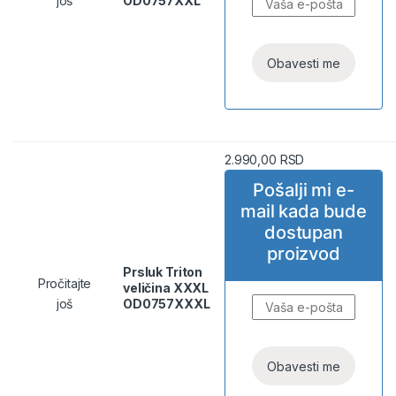
još
OD0757XXL
2.990,00
RSD
Pošalji mi e-
mail kada bude
dostupan
proizvod
Prsluk Triton
Pročitajte
veličina XXXL
još
OD0757XXXL