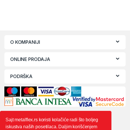
O KOMPANIJI
ONLINE PRODAJA
PODRŠKA
Sajt metalflex.rs koristi kolačiće radi što boljeg
iskustva naših posetilaca. Daljim korišćenjem