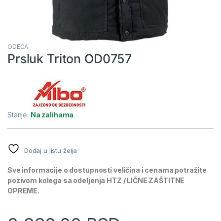
ODEĆA
Prsluk Triton OD0757
Stanje:
Na zalihama
Dodaj u listu želja
Sve informacije o dostupnosti veličina i cenama potražite
pozivom kolega sa odeljenja HTZ / LIČNE ZAŠTITNE
OPREME.