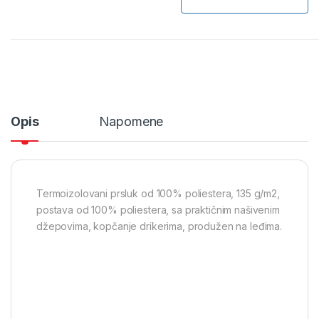
Opis
Napomene
Termoizolovani prsluk od 100% poliestera, 135 g/m2,
postava od 100% poliestera, sa praktičnim našivenim
džepovima, kopčanje drikerima, produžen na leđima.