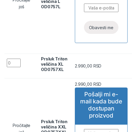
veličina L
još
OD0757L
Prsluk Triton
Prsluk Triton veličina XL OD0757XL quantity
veličina XL
2.990,00
RSD
OD0757XL
2.990,00
RSD
Pošalji mi e-
mail kada bude
dostupan
proizvod
Prsluk Triton
Pročitajte
veličina XXL