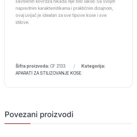
savršenih kovrdža nikada nije bilo lakše. Sa svojim
naprednim karakteristikama i praktičnim dizajnom,
ovaj uvijač je idealan za sve tipove kose i sve
stilove.
Šifra proizvoda:
CF 2133
Kategorija:
APARATI ZA STILIZOVANJE KOSE
Povezani proizvodi