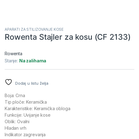
APARATI ZA STILIZOVANJE KOSE
Rowenta Stajler za kosu (CF 2133)
Rowenta
Stanje:
Na zalihama
Dodaj u listu želja
Boja: Crna
Tip ploče: Keramička
Karakteristike: Keramička obloga
Funkcije: Uvijanje kose
Oblik: Ovalni
Hladan vrh
Indikator zagrevanja