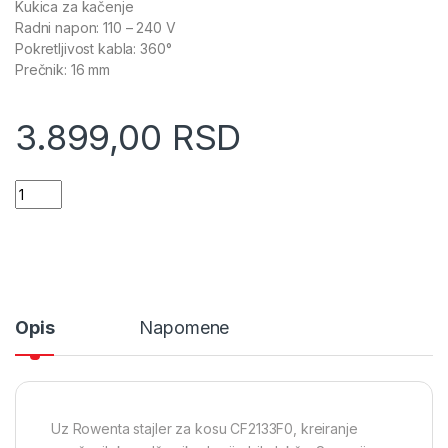
Kukica za kačenje
Radni napon: 110 – 240 V
Pokretljivost kabla: 360°
Prečnik: 16 mm
3.899,00
RSD
Rowenta Stajler za kosu (CF 2133) quantity
Opis
Napomene
Uz Rowenta stajler za kosu CF2133F0, kreiranje