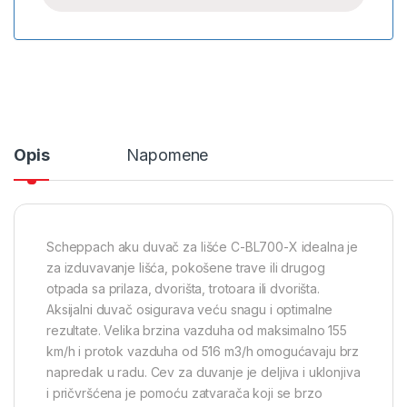
Opis
Napomene
Scheppach aku duvač za lišće C-BL700-X idealna je
za izduvavanje lišća, pokošene trave ili drugog
otpada sa prilaza, dvorišta, trotoara ili dvorišta.
Aksijalni duvač osigurava veću snagu i optimalne
rezultate. Velika brzina vazduha od maksimalno 155
km/h i protok vazduha od 516 m3/h omogućavaju brz
napredak u radu. Cev za duvanje je deljiva i uklonjiva
i pričvršćena je pomoću zatvarača koji se brzo