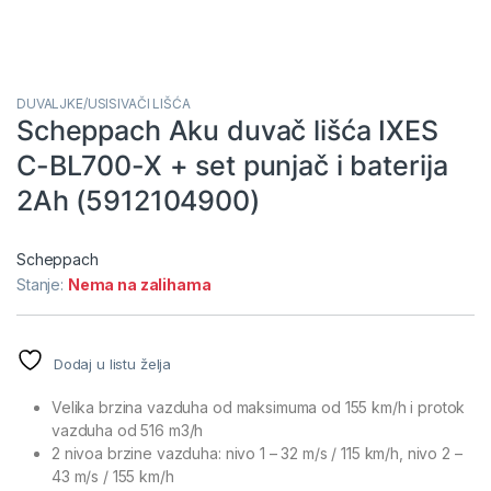
DUVALJKE/USISIVAČI LIŠĆA
Scheppach Aku duvač lišća IXES
C-BL700-X + set punjač i baterija
2Ah (5912104900)
Scheppach
Stanje:
Nema na zalihama
Dodaj u listu želja
Velika brzina vazduha od maksimuma od 155 km/h i protok
vazduha od 516 m3/h
2 nivoa brzine vazduha: nivo 1 – 32 m/s / 115 km/h, nivo 2 –
43 m/s / 155 km/h