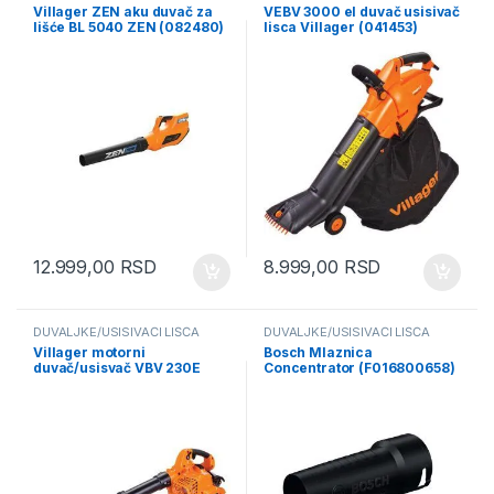
Villager ZEN aku duvač za
VEBV 3000 el duvač usisivač
lišće BL 5040 ZEN (082480)
lisca Villager (041453)
12.999,00
RSD
8.999,00
RSD
DUVALJKE/USISIVAČI LIŠĆA
DUVALJKE/USISIVAČI LIŠĆA
Villager motorni
Bosch Mlaznica
duvač/usisvač VBV 230E
Concentrator (F016800658)
(054143)