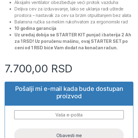
Aksijalni ventilator obezbeđuje veći protok vazduha
Deljiva cev za izduvavanje, lako se uklanja radi uštede
prostora – nastavak za cev sa brzim otpuštanjem bez alata
Balansna ručka sa mekim rukohvatom za ergonomski rad
10 godina garancija
Uz uređaj dobija se STARTER KIT punjač i baterija 2 Ah
za 1 RSD! Uz poručenu mašinu, ovaj STARTER SET po
ceni od 1 RSD biće Vam dodat na konačan račun.
7.700,00
RSD
Pošalji mi e-mail kada bude dostupan
proizvod